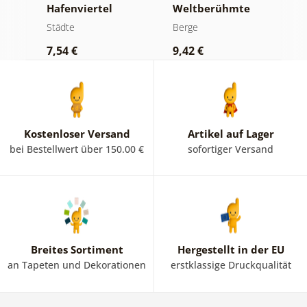
New
Hafenviertel
Weltberühmte
P
Chinesische
B
Städte
Berge
S
Mauer
7,54 €
9,42 €
9
Kostenloser Versand
Artikel auf Lager
bei Bestellwert über 150.00 €
sofortiger Versand
Breites Sortiment
Hergestellt in der EU
an Tapeten und Dekorationen
erstklassige Druckqualität