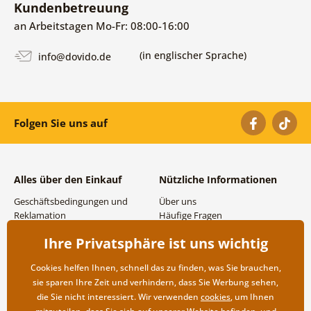
Kundenbetreuung
an Arbeitstagen Mo-Fr: 08:00-16:00
(in englischer Sprache)
info@dovido.de
Folgen Sie uns auf
Alles über den Einkauf
Nützliche Informationen
Geschäftsbedingungen und
Über uns
Reklamation
Häufige Fragen
Datenschutzbestimmungen
Kontakte
Ihre Privatsphäre ist uns wichtig
Versand- und
Großhandel und
Zahlungsmöglichkeiten
Zusammenarbeit
Cookies helfen Ihnen, schnell das zu finden, was Sie brauchen,
Rücksendung der Ware
sie sparen Ihre Zeit und verhindern, dass Sie Werbung sehen,
die Sie nicht interessiert. Wir verwenden
cookies
, um Ihnen