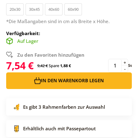
20x30
30x45
40x60
60x90
*Die Maßangaben sind in cm als Breite x Höhe.
Verfügbarkeit:
Auf Lager
Zu den Favoriten hinzufügen
7,54 €
+
9,42 €
Spare
1,88 €
St
-
IN DEN WARENKORB LEGEN
Es gibt 3 Rahmenfarben zur Auswahl
Erhältlich auch mit Passepartout