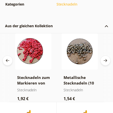
Kategorien
Stecknadeln
Aus der gleichen Kollektion
Stecknadeln zum
Metallische
S
0
Markieren von
Stecknadeln (10
P
Orten (10 Stück)
Stück)
S
Stecknadeln
Stecknadeln
S
1,92 €
1,54 €
1