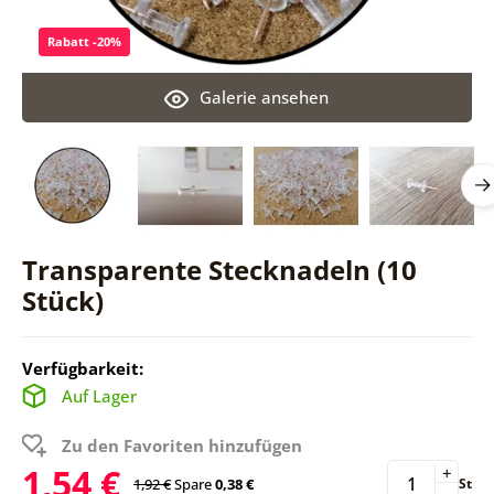
Rabatt -20%
Galerie ansehen
Transparente Stecknadeln (10
Stück)
Verfügbarkeit:
Auf Lager
Zu den Favoriten hinzufügen
1,54 €
+
1,92 €
Spare
0,38 €
St