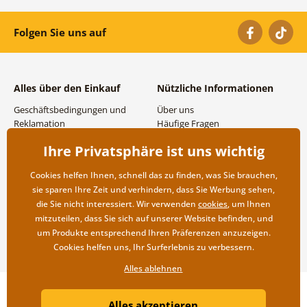
Folgen Sie uns auf
Alles über den Einkauf
Nützliche Informationen
Geschäftsbedingungen und
Über uns
Reklamation
Häufige Fragen
Datenschutzbestimmungen
Kontakte
Ihre Privatsphäre ist uns wichtig
Versand- und
Großhandel und
Zahlungsmöglichkeiten
Zusammenarbeit
Cookies helfen Ihnen, schnell das zu finden, was Sie brauchen,
Rücksendung der Ware
sie sparen Ihre Zeit und verhindern, dass Sie Werbung sehen,
die Sie nicht interessiert. Wir verwenden
cookies
, um Ihnen
mitzuteilen, dass Sie sich auf unserer Website befinden, und
um Produkte entsprechend Ihren Präferenzen anzuzeigen.
Cookies helfen uns, Ihr Surferlebnis zu verbessern.
Alles ablehnen
Copyright ©2019 © Dovido.at.
Alles akzeptieren
Webdesign
Litvanyi.sk
| Online-Shop erstellt von