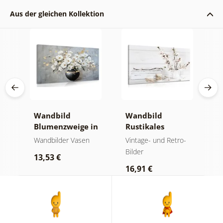
Aus der gleichen Kollektion
Wandbild
Wandbild
W
nd
Blumenzweige in
Rustikales
o
einer schwarzen
Stillleben
t
der
Wandbilder Vasen
Vintage- und Retro-
St
Vase
Bilder
13,53 €
2
16,91 €