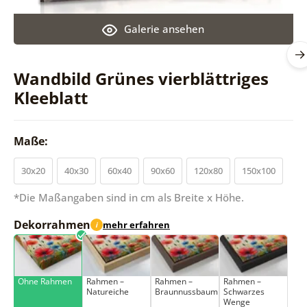
Galerie ansehen
Wandbild Grünes vierblättriges
Kleeblatt
Maße:
30x20
40x30
60x40
90x60
120x80
150x100
*Die Maßangaben sind in cm als Breite x Höhe.
Dekorrahmen
mehr erfahren
i
Ohne Rahmen
Rahmen –
Rahmen –
Rahmen –
Natureiche
Braunnussbaum
Schwarzes
Wenge