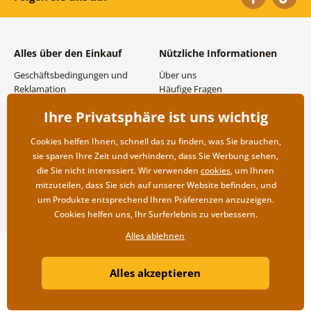
Alles über den Einkauf
Nützliche Informationen
Geschäftsbedingungen und
Über uns
Reklamation
Häufige Fragen
Datenschutzbestimmungen
Kontakte
Ihre Privatsphäre ist uns wichtig
Versand- und
Großhandel und
Zahlungsmöglichkeiten
Zusammenarbeit
Cookies helfen Ihnen, schnell das zu finden, was Sie brauchen,
Rücksendung der Ware
sie sparen Ihre Zeit und verhindern, dass Sie Werbung sehen,
die Sie nicht interessiert. Wir verwenden
cookies
, um Ihnen
mitzuteilen, dass Sie sich auf unserer Website befinden, und
um Produkte entsprechend Ihren Präferenzen anzuzeigen.
Cookies helfen uns, Ihr Surferlebnis zu verbessern.
Alles ablehnen
Copyright ©2019 © Dovido.at.
Alles akzeptieren
Webdesign
Litvanyi.sk
| Online-Shop erstellt von