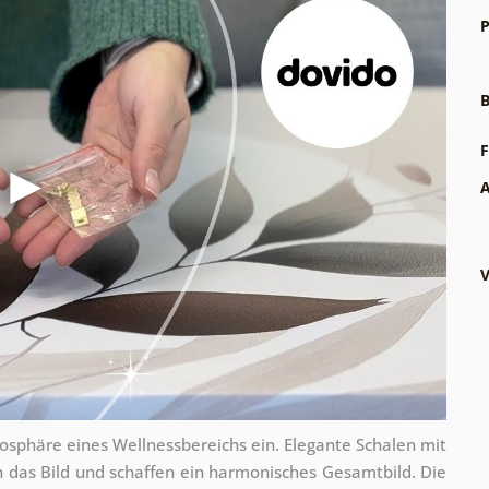
P
B
F
A
V
mosphäre eines Wellnessbereichs ein. Elegante Schalen mit
n das Bild und schaffen ein harmonisches Gesamtbild. Die