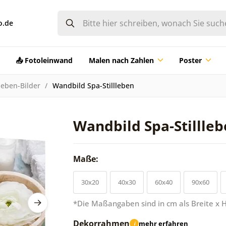
o.de
📤 Fotoleinwand
Malen nach Zahlen
Poster
lleben-Bilder
Wandbild Spa-Stillleben
Wandbild Spa-Stillle
Maße:
30x20
40x30
60x40
90x60
*Die Maßangaben sind in cm als Breite x 
Dekorrahmen
mehr erfahren
i