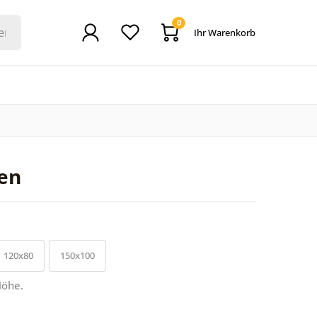
0
Ihr Warenkorb
ben
120x80
150x100
Höhe.