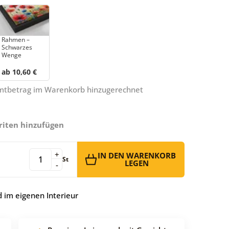
Rahmen –
Schwarzes
Wenge
ab 10,60 €
amtbetrag im Warenkorb hinzugerechnet
riten hinzufügen
+
IN DEN WARENKORB
St
LEGEN
-
 im eigenen Interieur