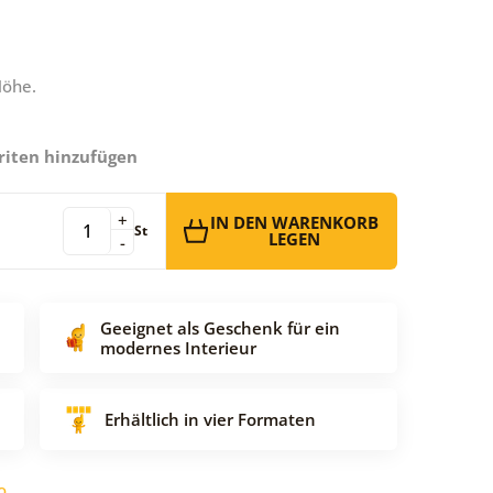
Höhe.
riten hinzufügen
+
IN DEN WARENKORB
St
LEGEN
-
Geeignet als Geschenk für ein
modernes Interieur
Erhältlich in vier Formaten
o