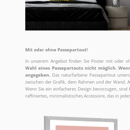
Mit oder ohne Passepartout!
In unserem Angebot finden Sie Poster mit oder oh
Wahl eines Passepartouts nicht möglich.
Wenn
angegeben.
Das naturfarbene Passepartout unterst
zwischen der Grafik, dem Rahmen und der Wand. Au
Wenn Sie ein einfacheres Design bevorzugen, sind Pl
raffiniertes, minimalistisches Accessoire, das in jedes