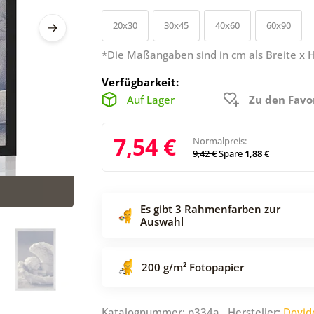
20x30
30x45
40x60
60x90
*Die Maßangaben sind in cm als Breite x 
Verfügbarkeit:
Auf Lager
Zu den Favo
7,54 €
Normalpreis:
9,42 €
Spare
1,88 €
Es gibt 3 Rahmenfarben zur
Auswahl
200 g/m² Fotopapier
Katalognummer: p334a Hersteller:
Dovid