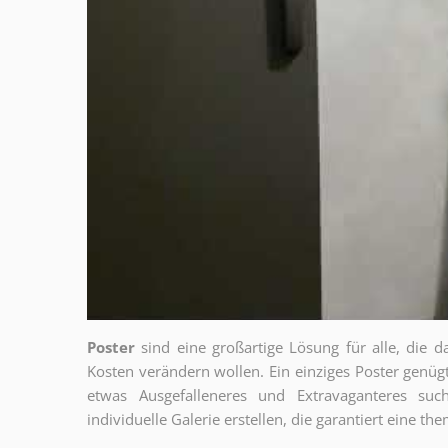
Poster
sind eine großartige Lösung für alle, die d
Kosten verändern wollen. Ein einziges Poster genü
etwas Ausgefalleneres und Extravaganteres su
individuelle Galerie erstellen, die garantiert eine 