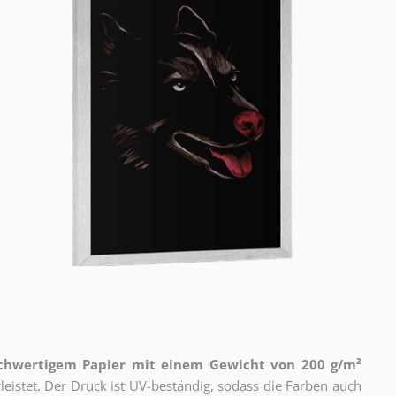
ochwertigem Papier mit einem Gewicht von 200 g/m²
eistet. Der Druck ist UV-beständig, sodass die Farben auch