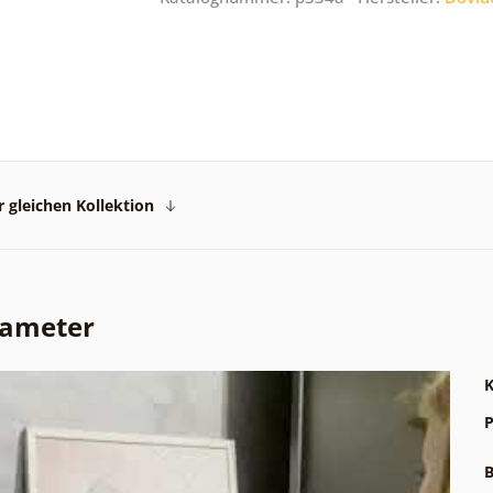
 gleichen Kollektion
rameter
K
P
B