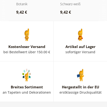
era
Farn
Luxuriöses
N
Botanik
Schwarz-weiß
B
Stillleben in
9,42 €
9,42 €
9
Schwarz-Weiß
Kostenloser Versand
Artikel auf Lager
bei Bestellwert über 150.00 €
sofortiger Versand
Breites Sortiment
Hergestellt in der EU
an Tapeten und Dekorationen
erstklassige Druckqualität