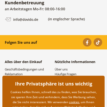
Kundenbetreuung
an Arbeitstagen Mo-Fr: 08:00-16:00
(in englischer Sprache)
info@dovido.de
Folgen Sie uns auf
Alles über den Einkauf
Nützliche Informationen
Geschäftsbedingungen und
Über uns
Reklamation
Häufige Fragen
Datenschutzbestimmungen
Kontakte
Ihre Privatsphäre ist uns wichtig
Versand- und
Großhandel und
Zahlungsmöglichkeiten
Zusammenarbeit
Cookies helfen Ihnen, schnell das zu finden, was Sie brauchen,
Rücksendung der Ware
sie sparen Ihre Zeit und verhindern, dass Sie Werbung sehen,
die Sie nicht interessiert. Wir verwenden
cookies
, um Ihnen