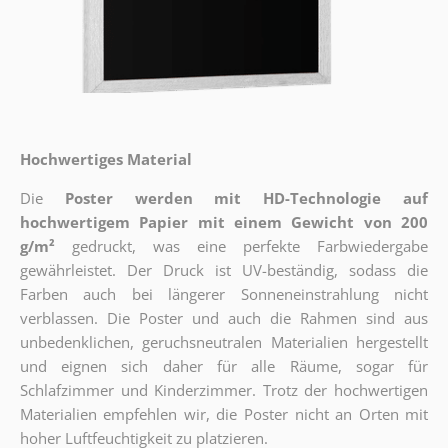
Hochwertiges Material
Die
Poster werden mit HD-Technologie auf
hochwertigem Papier mit einem Gewicht von 200
g/m²
gedruckt, was eine perfekte Farbwiedergabe
gewährleistet. Der Druck ist UV-beständig, sodass die
Farben auch bei längerer Sonneneinstrahlung nicht
verblassen. Die Poster und auch die Rahmen sind aus
unbedenklichen, geruchsneutralen Materialien hergestellt
und eignen sich daher für alle Räume, sogar für
Schlafzimmer und Kinderzimmer. Trotz der hochwertigen
Materialien empfehlen wir, die Poster nicht an Orten mit
hoher Luftfeuchtigkeit zu platzieren.