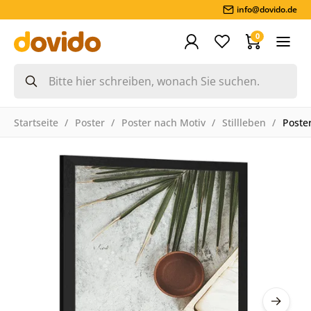
info@dovido.de
0
Startseite
Poster
Poster nach Motiv
Stillleben
Poste