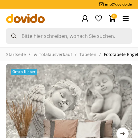
info@dovido.de
0
Startseite
🔥 Totalausverkauf
Tapeten
Fototapete Enge
Gratis Kleber