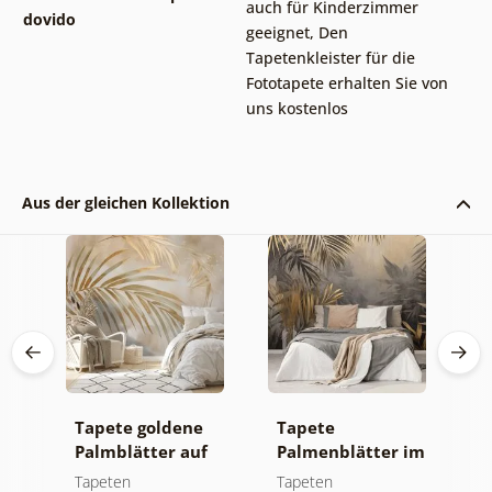
auch für Kinderzimmer
dovido
geeignet
,
Den
Tapetenkleister für die
Fototapete erhalten Sie von
uns kostenlos
Aus der gleichen Kollektion
Tapete goldene
Tapete
F
Palmblätter auf
Palmenblätter im
S
beigem
Dschungel
Tapeten
Tapeten
T