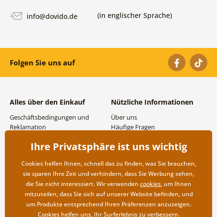
(in englischer Sprache)
info@dovido.de
Folgen Sie uns auf
Alles über den Einkauf
Nützliche Informationen
Geschäftsbedingungen und
Über uns
Reklamation
Häufige Fragen
Datenschutzbestimmungen
Kontakte
Ihre Privatsphäre ist uns wichtig
Versand- und
Großhandel und
Zahlungsmöglichkeiten
Zusammenarbeit
Cookies helfen Ihnen, schnell das zu finden, was Sie brauchen,
Rücksendung der Ware
sie sparen Ihre Zeit und verhindern, dass Sie Werbung sehen,
die Sie nicht interessiert. Wir verwenden
cookies
, um Ihnen
mitzuteilen, dass Sie sich auf unserer Website befinden, und
um Produkte entsprechend Ihren Präferenzen anzuzeigen.
Cookies helfen uns, Ihr Surferlebnis zu verbessern.