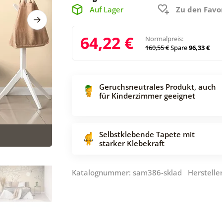
Auf Lager
Zu den Favo
64,22 €
Normalpreis:
160,55 €
Spare
96,33 €
Geruchsneutrales Produkt, auch
für Kinderzimmer geeignet
Selbstklebende Tapete mit
starker Klebekraft
Katalognummer: sam386-sklad Herstelle