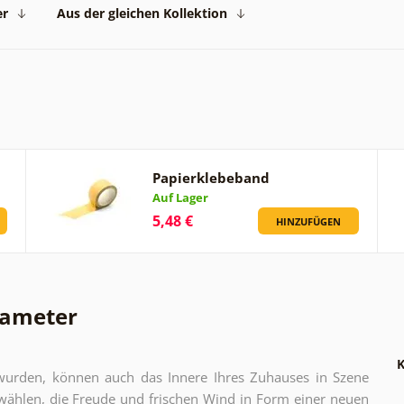
er
Aus der gleichen Kollektion
Papierklebeband
Auf Lager
5,48 €
HINZUFÜGEN
rameter
K
t wurden, können auch das Innere Ihres Zuhauses in Szene
 wählen, die Freude und frischen Wind in Form einer neuen