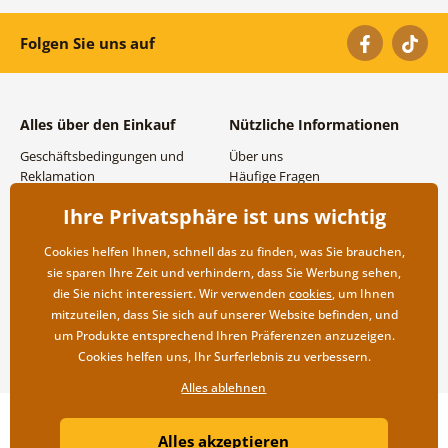
Folgen Sie uns auf
Alles über den Einkauf
Nützliche Informationen
Geschäftsbedingungen und
Über uns
Reklamation
Häufige Fragen
Datenschutzbestimmungen
Kontakte
Ihre Privatsphäre ist uns wichtig
Versand- und
Großhandel und
Zahlungsmöglichkeiten
Zusammenarbeit
Cookies helfen Ihnen, schnell das zu finden, was Sie brauchen,
Rücksendung der Ware
sie sparen Ihre Zeit und verhindern, dass Sie Werbung sehen,
die Sie nicht interessiert. Wir verwenden
cookies
, um Ihnen
mitzuteilen, dass Sie sich auf unserer Website befinden, und
um Produkte entsprechend Ihren Präferenzen anzuzeigen.
Cookies helfen uns, Ihr Surferlebnis zu verbessern.
Alles ablehnen
Copyright ©2019 © Dovido.at.
Alles akzeptieren
Webdesign
Litvanyi.sk
| Online-Shop erstellt von