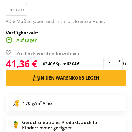
300x200
*Die Maßangaben sind in cm als Breite x Höhe.
Verfügbarkeit:
Auf Lager
Zu den Favoriten hinzufügen
41,36 €
+
103,40 €
Spare
62,04 €
St
-
IN DEN WARENKORB LEGEN
170 g/m² Vlies
Geruchsneutrales Produkt, auch für
Kinderzimmer geeignet