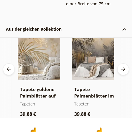
einer Breite von 75 cm
Aus der gleichen Kollektion
Tapete goldene
Tapete
F
Palmblätter auf
Palmenblätter im
S
beigem
Dschungel
Tapeten
Tapeten
T
Hintergrund
39,88 €
39,88 €
3