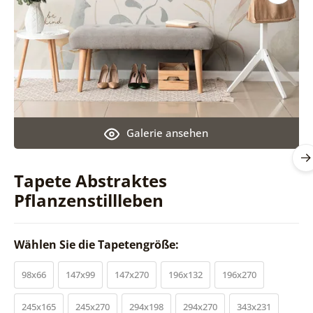
Galerie ansehen
Tapete Abstraktes
Pflanzenstillleben
Wählen Sie die Tapetengröße:
98x66
147x99
147x270
196x132
196x270
245x165
245x270
294x198
294x270
343x231