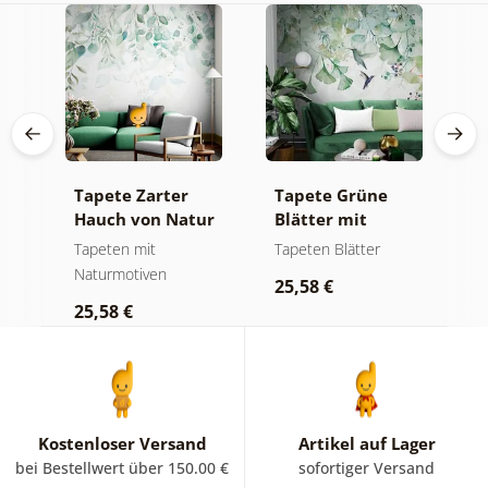
e
Tapete Zarter
Tapete Grüne
T
Hauch von Natur
Blätter mit
B
 im
Kolibris
N
Tapeten mit
Tapeten Blätter
T
Naturmotiven
25,58 €
2
25,58 €
Kostenloser Versand
Artikel auf Lager
bei Bestellwert über 150.00 €
sofortiger Versand