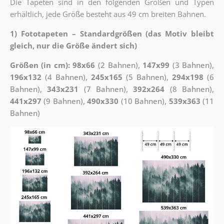
Die Tapeten sind in den folgenden Größen und Typen
erhältlich, jede Größe besteht aus 49 cm breiten Bahnen.
1) Fototapeten – Standardgrößen (das Motiv bleibt
gleich, nur die Größe ändert sich)
Größen (in cm): 98x66
(2 Bahnen),
147x99
(3 Bahnen),
196x132
(4 Bahnen),
245x165
(5 Bahnen),
294x198
(6
Bahnen),
343x231
(7 Bahnen),
392x264
(8 Bahnen),
441x297
(9 Bahnen),
490x330
(10 Bahnen),
539x363
(11
Bahnen)