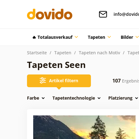
info@dovid
🔥 Totalausverkauf
Tapeten
Bilder
Startseite
Tapeten
Tapeten nach Motiv
Tape
Tapeten Seen
107
Artikel filtern
Ergebni
Farbe
Tapetentechnologie
Platzierung