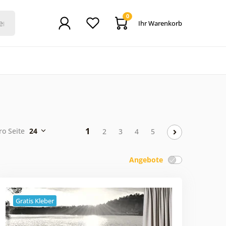
0
Ihr Warenkorb
1
ro Seite
24
2
3
4
5
Angebote
Gratis Kleber