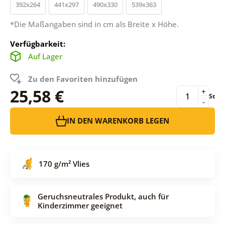
392x264
441x297
490x330
539x363
*Die Maßangaben sind in cm als Breite x Höhe.
Verfügbarkeit:
Auf Lager
Zu den Favoriten hinzufügen
25,58 €
+
St
-
IN DEN WARENKORB LEGEN
170 g/m² Vlies
Geruchsneutrales Produkt, auch für
Kinderzimmer geeignet