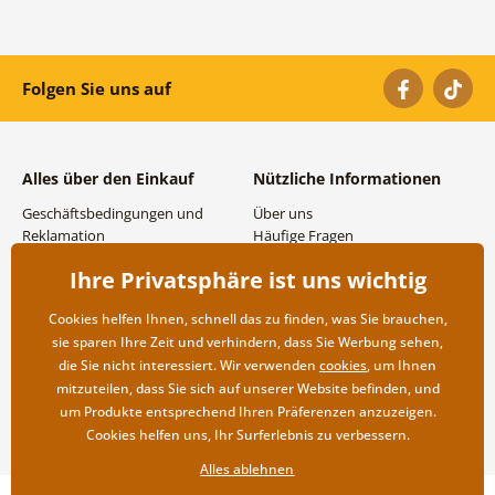
Folgen Sie uns auf
Alles über den Einkauf
Nützliche Informationen
Geschäftsbedingungen und
Über uns
Reklamation
Häufige Fragen
Datenschutzbestimmungen
Kontakte
Ihre Privatsphäre ist uns wichtig
Versand- und
Großhandel und
Zahlungsmöglichkeiten
Zusammenarbeit
Cookies helfen Ihnen, schnell das zu finden, was Sie brauchen,
Rücksendung der Ware
sie sparen Ihre Zeit und verhindern, dass Sie Werbung sehen,
die Sie nicht interessiert. Wir verwenden
cookies
, um Ihnen
mitzuteilen, dass Sie sich auf unserer Website befinden, und
um Produkte entsprechend Ihren Präferenzen anzuzeigen.
Cookies helfen uns, Ihr Surferlebnis zu verbessern.
Alles ablehnen