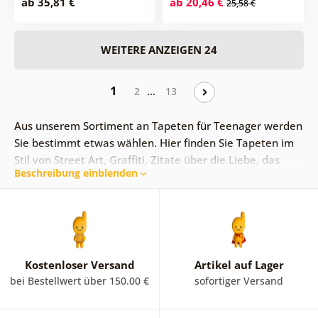
ab 35,81 €
ab 20,46 €
25,58 €
WEITERE ANZEIGEN 24
1
…
2
13
Aus unserem Sortiment an Tapeten für Teenager werden
Sie bestimmt etwas wählen. Hier finden Sie Tapeten im
Stil von Street Art, Graffiti, Zitate über die Liebe, das
Beschreibung einblenden
Leben, Motivationszitate oder verschiedene
Aufschriften.
Kostenloser Versand
Artikel auf Lager
bei Bestellwert über 150.00 €
sofortiger Versand