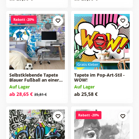
Rabatt -20%
Gratis Kleber
Selbstklebende Tapete
Tapete im Pop-Art-Stil -
Blauer Fußball an einer…
WOW!
Auf Lager
Auf Lager
ab 28,65 €
ab 25,58 €
35,81 €
Rabatt -20%