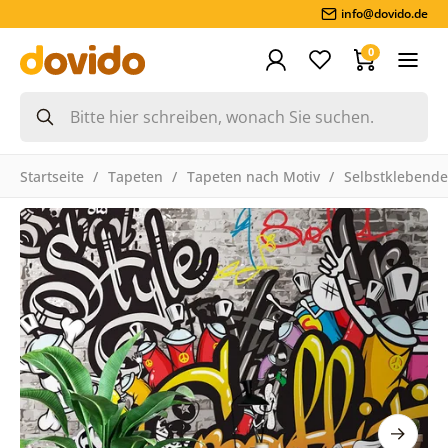
info@dovido.de
0
Startseite
Tapeten
Tapeten nach Motiv
Selbstklebende