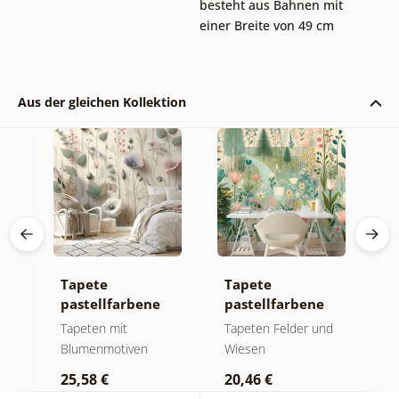
besteht aus Bahnen mit
einer Breite von 49 cm
Aus der gleichen Kollektion
e
Tapete
Tapete
T
ee
pastellfarbene
pastellfarbene
p
m
Wiesenblumen
Blumenwiese
B
Tapeten mit
Tapeten Felder und
T
f
Blumenmotiven
Wiesen
B
S
25,58 €
20,46 €
2