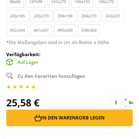
98x66
147x99
147x270
196x132
196x270
245x165
245x270
294x198
294x270
343x231
392x264
441x297
490x330
539x363
*Die Maßangaben sind in cm als Breite x Höhe.
Verfügbarkeit:
Auf Lager
Zu den Favoriten hinzufügen
25,58 €
+
St
-
IN DEN WARENKORB LEGEN