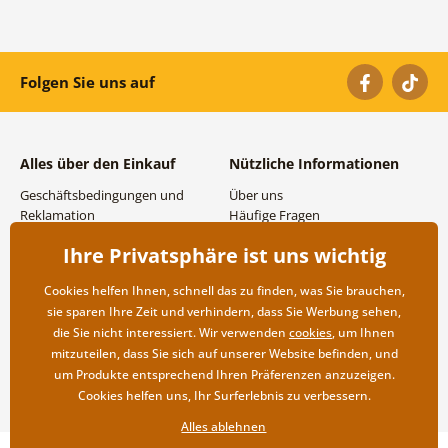
Folgen Sie uns auf
Alles über den Einkauf
Nützliche Informationen
Geschäftsbedingungen und
Über uns
Reklamation
Häufige Fragen
Datenschutzbestimmungen
Kontakte
Ihre Privatsphäre ist uns wichtig
Versand- und
Großhandel und
Zahlungsmöglichkeiten
Zusammenarbeit
Cookies helfen Ihnen, schnell das zu finden, was Sie brauchen,
Rücksendung der Ware
sie sparen Ihre Zeit und verhindern, dass Sie Werbung sehen,
die Sie nicht interessiert. Wir verwenden
cookies
, um Ihnen
mitzuteilen, dass Sie sich auf unserer Website befinden, und
um Produkte entsprechend Ihren Präferenzen anzuzeigen.
Cookies helfen uns, Ihr Surferlebnis zu verbessern.
Alles ablehnen