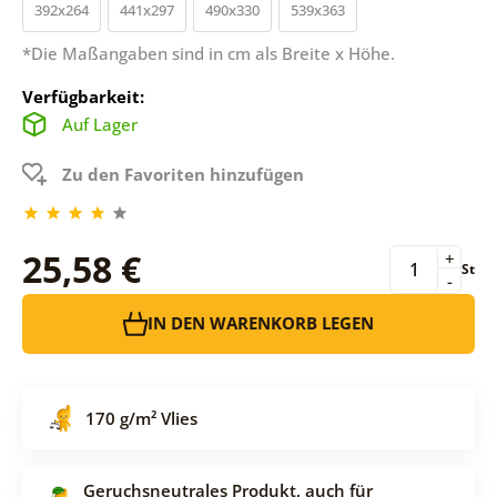
392x264
441x297
490x330
539x363
*Die Maßangaben sind in cm als Breite x Höhe.
Verfügbarkeit:
Auf Lager
Zu den Favoriten hinzufügen
25,58 €
+
St
-
IN DEN WARENKORB LEGEN
170 g/m² Vlies
Geruchsneutrales Produkt, auch für