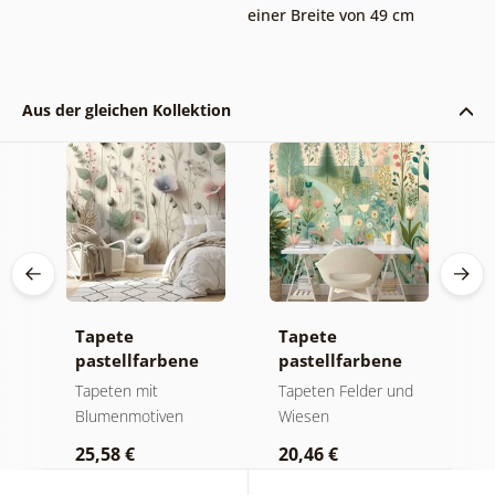
einer Breite von 49 cm
Aus der gleichen Kollektion
e
Tapete
Tapete
S
ee
pastellfarbene
pastellfarbene
T
Wiesenblumen
Blumenwiese
g
Tapeten mit
Tapeten Felder und
S
m
Blumenmotiven
Wiesen
T
K
25,58 €
20,46 €
2