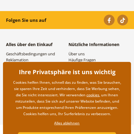
Folgen Sie uns auf
Alles über den Einkauf
Nützliche Informationen
Geschäftsbedingungen und
Über uns
Reklamation
Häufige Fragen
Datenschutzbestimmungen
Kontakte
Ihre Privatsphäre ist uns wichtig
Versand- und
Großhandel und
Zahlungsmöglichkeiten
Zusammenarbeit
Cookies helfen Ihnen, schnell das zu finden, was Sie brauchen,
Rücksendung der Ware
sie sparen Ihre Zeit und verhindern, dass Sie Werbung sehen,
die Sie nicht interessiert. Wir verwenden
cookies
, um Ihnen
mitzuteilen, dass Sie sich auf unserer Website befinden, und
um Produkte entsprechend Ihren Präferenzen anzuzeigen.
Cookies helfen uns, Ihr Surferlebnis zu verbessern.
Alles ablehnen
Copyright ©2019 © Dovido.at.