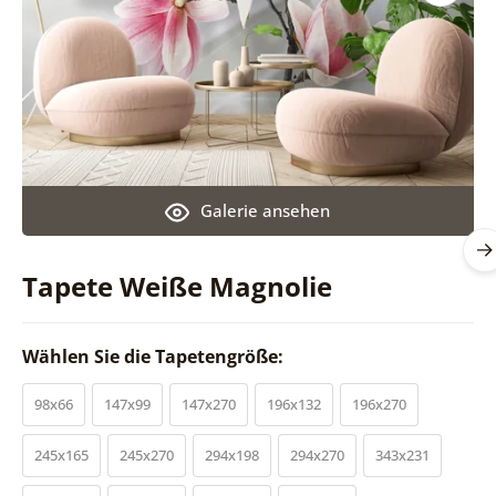
Galerie ansehen
Tapete Weiße Magnolie
Wählen Sie die Tapetengröße:
98x66
147x99
147x270
196x132
196x270
245x165
245x270
294x198
294x270
343x231