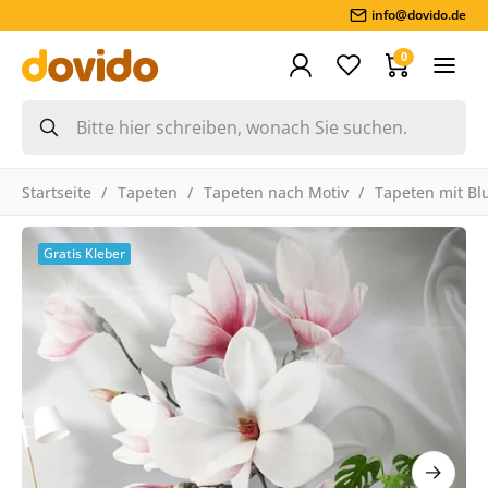
info@dovido.de
0
Startseite
Tapeten
Tapeten nach Motiv
Tapeten mit B
Gratis Kleber