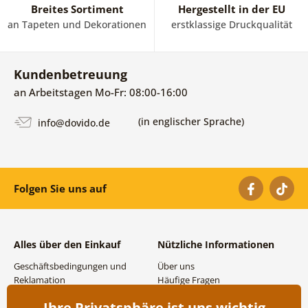
Breites Sortiment
Hergestellt in der EU
an Tapeten und Dekorationen
erstklassige Druckqualität
Kundenbetreuung
an Arbeitstagen Mo-Fr: 08:00-16:00
(in englischer Sprache)
info@dovido.de
Folgen Sie uns auf
Alles über den Einkauf
Nützliche Informationen
Geschäftsbedingungen und
Über uns
Reklamation
Häufige Fragen
Datenschutzbestimmungen
Kontakte
Ihre Privatsphäre ist uns wichtig
Versand- und
Großhandel und