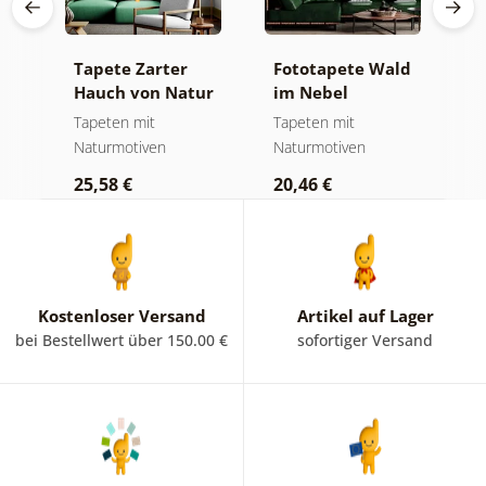
Tapete Zarter
Fototapete Wald
T
Hauch von Natur
im Nebel
B
K
Tapeten mit
Tapeten mit
T
Naturmotiven
Naturmotiven
2
25,58 €
20,46 €
Kostenloser Versand
Artikel auf Lager
bei Bestellwert über 150.00 €
sofortiger Versand