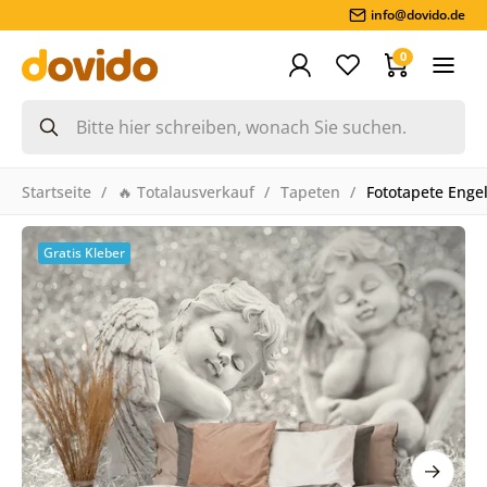
info@dovido.de
0
Startseite
🔥 Totalausverkauf
Tapeten
Fototapete Enge
Gratis Kleber