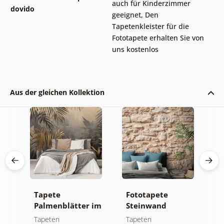
auch für Kinderzimmer
dovido
geeignet
,
Den
Tapetenkleister für die
Fototapete erhalten Sie von
uns kostenlos
Aus der gleichen Kollektion
Tapete
Fototapete
S
n
Palmenblätter im
Steinwand
T
ald
Dschungel
E
Tapeten
Tapeten
T