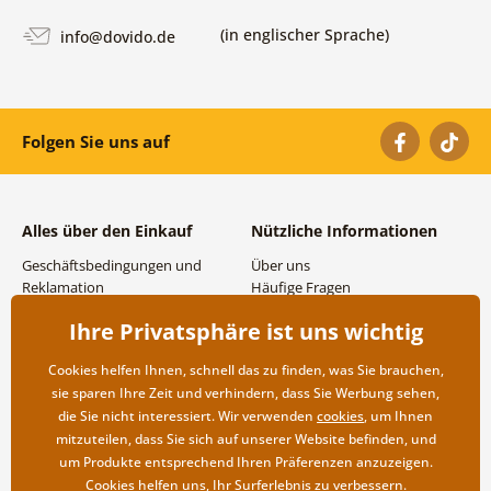
(in englischer Sprache)
info@dovido.de
Folgen Sie uns auf
Alles über den Einkauf
Nützliche Informationen
Geschäftsbedingungen und
Über uns
Reklamation
Häufige Fragen
Datenschutzbestimmungen
Kontakte
Ihre Privatsphäre ist uns wichtig
Versand- und
Großhandel und
Zahlungsmöglichkeiten
Zusammenarbeit
Cookies helfen Ihnen, schnell das zu finden, was Sie brauchen,
Rücksendung der Ware
sie sparen Ihre Zeit und verhindern, dass Sie Werbung sehen,
die Sie nicht interessiert. Wir verwenden
cookies
, um Ihnen
mitzuteilen, dass Sie sich auf unserer Website befinden, und
um Produkte entsprechend Ihren Präferenzen anzuzeigen.
Cookies helfen uns, Ihr Surferlebnis zu verbessern.