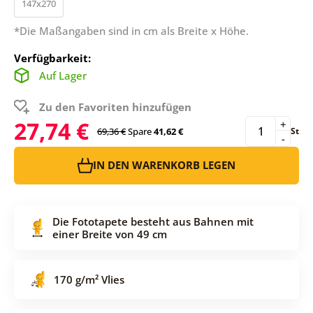
147x270
*Die Maßangaben sind in cm als Breite x Höhe.
Verfügbarkeit:
Auf Lager
Zu den Favoriten hinzufügen
27,74 €
+
69,36 €
Spare
41,62 €
St
-
IN DEN WARENKORB LEGEN
Die Fototapete besteht aus Bahnen mit
einer Breite von 49 cm
170 g/m² Vlies