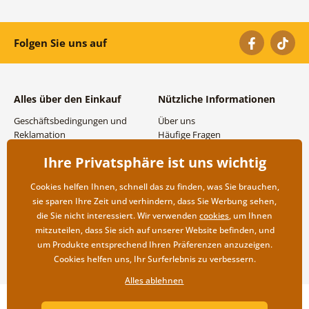
Folgen Sie uns auf
Alles über den Einkauf
Nützliche Informationen
Geschäftsbedingungen und
Über uns
Reklamation
Häufige Fragen
Datenschutzbestimmungen
Kontakte
Ihre Privatsphäre ist uns wichtig
Versand- und
Großhandel und
Zahlungsmöglichkeiten
Zusammenarbeit
Cookies helfen Ihnen, schnell das zu finden, was Sie brauchen,
Rücksendung der Ware
sie sparen Ihre Zeit und verhindern, dass Sie Werbung sehen,
die Sie nicht interessiert. Wir verwenden
cookies
, um Ihnen
mitzuteilen, dass Sie sich auf unserer Website befinden, und
um Produkte entsprechend Ihren Präferenzen anzuzeigen.
Cookies helfen uns, Ihr Surferlebnis zu verbessern.
Alles ablehnen
Copyright ©2019 © Dovido.at.