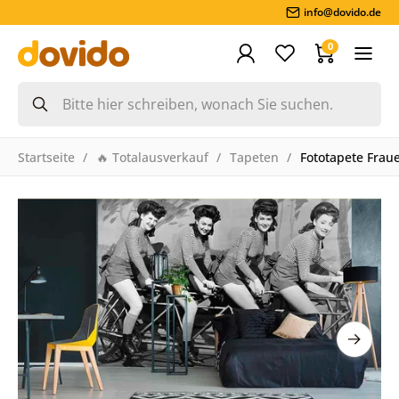
info@dovido.de
0
Startseite
🔥 Totalausverkauf
Tapeten
Fototapete Frau