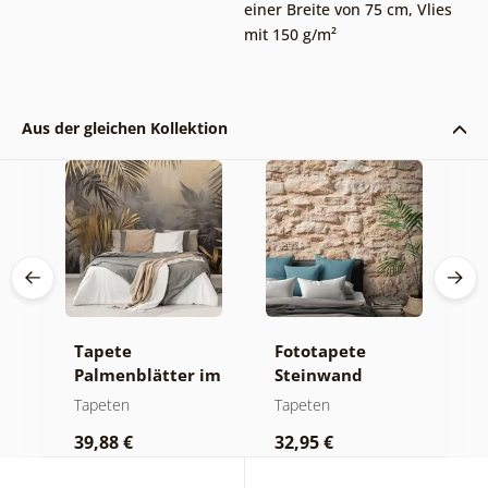
einer Breite von 75 cm
,
Vlies
mit 150 g/m²
Aus der gleichen Kollektion
Tapete
Fototapete
S
n
Palmenblätter im
Steinwand
T
ald
Dschungel
E
Tapeten
Tapeten
T
39,88 €
32,95 €
1