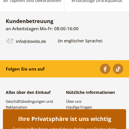
an Tapeten und Dekorationen
erstklassige Druckqualität
Kundenbetreuung
an Arbeitstagen Mo-Fr: 08:00-16:00
(in englischer Sprache)
info@dovido.de
Folgen Sie uns auf
Alles über den Einkauf
Nützliche Informationen
Geschäftsbedingungen und
Über uns
Reklamation
Häufige Fragen
Datenschutzbestimmungen
Kontakte
Ihre Privatsphäre ist uns wichtig
Versand- und
Großhandel und
Zahlungsmöglichkeiten
Zusammenarbeit
Cookies helfen Ihnen, schnell das zu finden, was Sie brauchen,