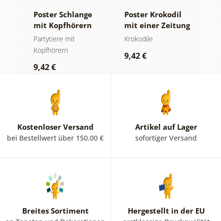
Poster Schlange
Poster Krokodil
P
mit Kopfhörern
mit einer Zeitung
g
auf dem Klo
Partytiere mit
Krokodile
H
Kopfhörern
T
9,42 €
9,42 €
9
Kostenloser Versand
Artikel auf Lager
bei Bestellwert über 150.00 €
sofortiger Versand
Breites Sortiment
Hergestellt in der EU