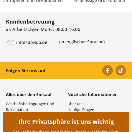
an Tapeten und Dekorationen
erstklassige Druckqualität
Kundenbetreuung
an Arbeitstagen Mo-Fr: 08:00-16:00
(in englischer Sprache)
info@dovido.de
Folgen Sie uns auf
Alles über den Einkauf
Nützliche Informationen
Geschäftsbedingungen und
Über uns
Reklamation
Häufige Fragen
Datenschutzbestimmungen
Kontakte
Ihre Privatsphäre ist uns wichtig
Versand- und
Großhandel und
Zahlungsmöglichkeiten
Zusammenarbeit
Cookies helfen Ihnen, schnell das zu finden, was Sie brauchen,