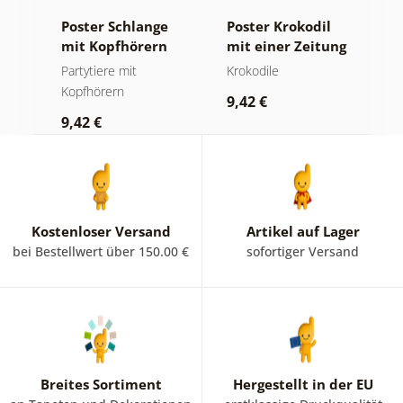
Poster Schlange
Poster Krokodil
P
mit Kopfhörern
mit einer Zeitung
g
auf dem Klo
Partytiere mit
Krokodile
H
Kopfhörern
T
9,42 €
9,42 €
9
Kostenloser Versand
Artikel auf Lager
bei Bestellwert über 150.00 €
sofortiger Versand
Breites Sortiment
Hergestellt in der EU