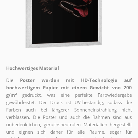
Hochwertiges Material
Die
Poster werden mit HD-Technologie auf
hochwertigem Papier mit einem Gewicht von 200
g/m²
gedruckt, was eine perfekte Farbwiedergabe
gewährleistet. Der Druck ist UV-beständig, sodass die
Farben auch bei längerer Sonneneinstrahlung nicht
verblassen. Die Poster und auch die Rahmen sind aus
unbedenklichen, geruchsneutralen Materialien hergestellt
und eignen sich daher für alle Räume, sogar für