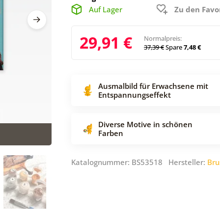
Auf Lager
Zu den Favo
29,91 €
Normalpreis:
37,39 €
Spare
7,48 €
Ausmalbild für Erwachsene mit
Entspannungseffekt
Diverse Motive in schönen
Farben
Katalognummer: BS53518 Hersteller:
Br