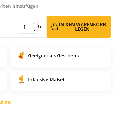
riten hinzufügen
+
IN DEN WARENKORB
St
LEGEN
-
Geeignet als Geschenk
Inklusive Malset
ushme