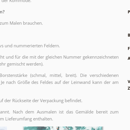
uf der Kommode.
n?
P
ie zum Malen brauchen.
B
vs und nummerierten Feldern.
F
scht und für die mit der gleichen Nummer gekennzeichneten
A
ehr gemischt werden).
Borstenstärke (schmal, mittel, breit). Die verschiedenen
V
r. Je nach Größe des Feldes auf der Leinwand kann der am
Z
uf der Rückseite der Verpackung befindet.
pannt. Nach dem Ausmalen ist das Gemälde bereit zum
im Lieferumfang enthalten.