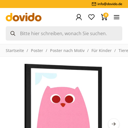
info@dovido.de
0
Startseite
Poster
Poster nach Motiv
Für Kinder
Tier