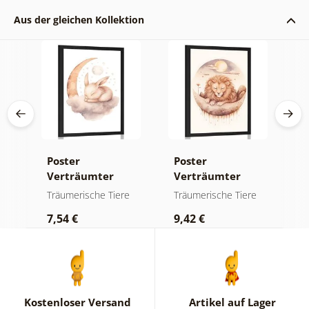
Aus der gleichen Kollektion
Poster
Poster
P
Verträumter
Verträumter
V
Hase
Löwe
e
Träumerische Tiere
Träumerische Tiere
T
7,54 €
9,42 €
7
Kostenloser Versand
Artikel auf Lager