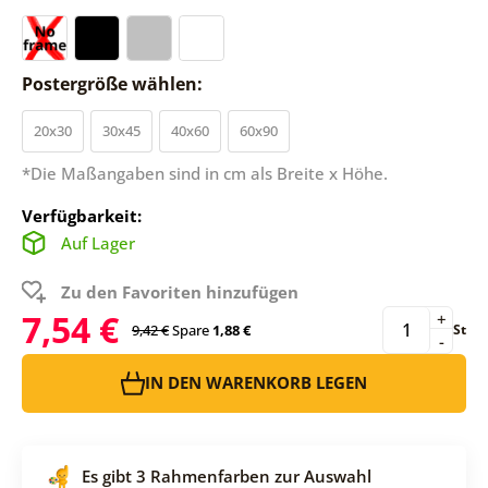
Postergröße wählen:
20x30
30x45
40x60
60x90
*Die Maßangaben sind in cm als Breite x Höhe.
Verfügbarkeit:
Auf Lager
Zu den Favoriten hinzufügen
7,54 €
+
9,42 €
Spare
1,88 €
St
-
IN DEN WARENKORB LEGEN
Es gibt 3 Rahmenfarben zur Auswahl