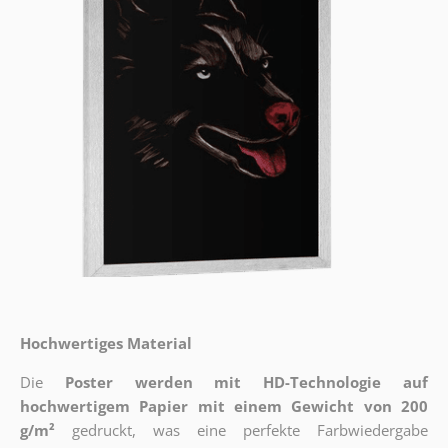
Hochwertiges Material
Die
Poster werden mit HD-Technologie auf
hochwertigem Papier mit einem Gewicht von 200
g/m²
gedruckt, was eine perfekte Farbwiedergabe