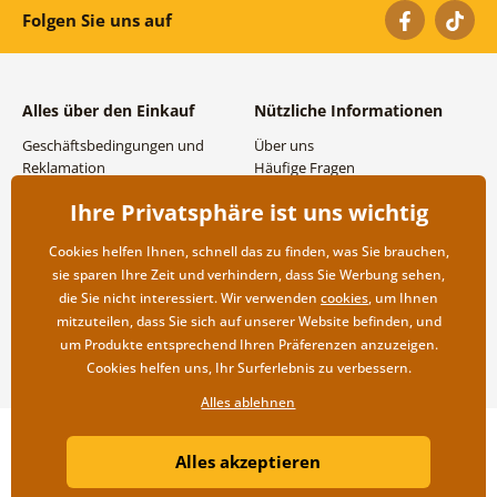
Folgen Sie uns auf
Alles über den Einkauf
Nützliche Informationen
Geschäftsbedingungen und
Über uns
Reklamation
Häufige Fragen
Datenschutzbestimmungen
Kontakte
Ihre Privatsphäre ist uns wichtig
Versand- und
Großhandel und
Zahlungsmöglichkeiten
Zusammenarbeit
Cookies helfen Ihnen, schnell das zu finden, was Sie brauchen,
Rücksendung der Ware
sie sparen Ihre Zeit und verhindern, dass Sie Werbung sehen,
die Sie nicht interessiert. Wir verwenden
cookies
, um Ihnen
mitzuteilen, dass Sie sich auf unserer Website befinden, und
um Produkte entsprechend Ihren Präferenzen anzuzeigen.
Cookies helfen uns, Ihr Surferlebnis zu verbessern.
Alles ablehnen
Copyright ©2019 © Dovido.at.
Alles akzeptieren
Webdesign
Litvanyi.sk
| Online-Shop erstellt von