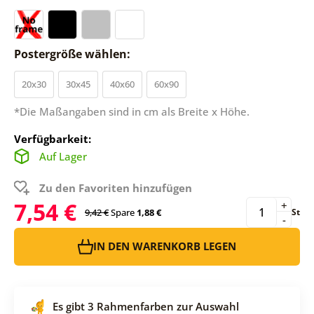
Postergröße wählen:
20x30
30x45
40x60
60x90
*Die Maßangaben sind in cm als Breite x Höhe.
Verfügbarkeit:
Auf Lager
Zu den Favoriten hinzufügen
7,54 €
+
9,42 €
Spare
1,88 €
St
-
IN DEN WARENKORB LEGEN
Es gibt 3 Rahmenfarben zur Auswahl