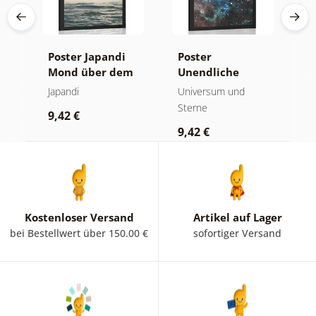
Poster Japandi
Poster
P
Mond über dem
Unendliche
W
Meer
Galaxie
Japandi
Universum und
U
Sterne
S
9,42 €
9,42 €
9
Kostenloser Versand
Artikel auf Lager
bei Bestellwert über 150.00 €
sofortiger Versand