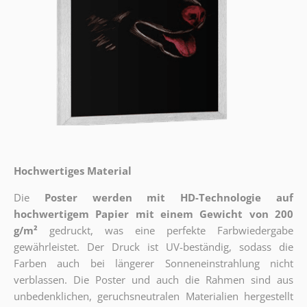
Hochwertiges Material
Die
Poster werden mit HD-Technologie auf
hochwertigem Papier mit einem Gewicht von 200
g/m²
gedruckt, was eine perfekte Farbwiedergabe
gewährleistet. Der Druck ist UV-beständig, sodass die
Farben auch bei längerer Sonneneinstrahlung nicht
verblassen. Die Poster und auch die Rahmen sind aus
unbedenklichen, geruchsneutralen Materialien hergestellt