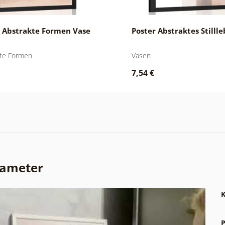
r Abstrakte Formen Vase
Poster Abstraktes Stilll
kte Formen
Vasen
7,54 €
rameter
K
P