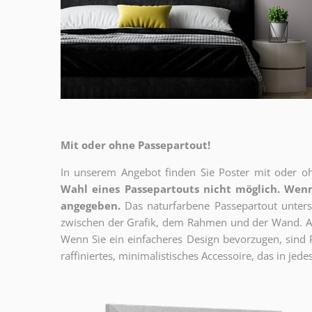
Mit oder ohne Passepartout!
In unserem Angebot finden Sie Poster mit oder oh
Wahl eines Passepartouts nicht möglich.
Wenn
angegeben.
Das naturfarbene Passepartout unterst
zwischen der Grafik, dem Rahmen und der Wand. Au
Wenn Sie ein einfacheres Design bevorzugen, sind Pl
raffiniertes, minimalistisches Accessoire, das in jedes