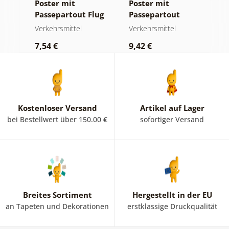
Poster mit
Poster mit
P
g
Passepartout Flug
Passepartout
L
mit dem Flugzeug
Freundlicher
W
Verkehrsmittel
Verkehrsmittel
V
Außerirdische
7,54 €
9,42 €
9
Kostenloser Versand
Artikel auf Lager
bei Bestellwert über 150.00 €
sofortiger Versand
Breites Sortiment
Hergestellt in der EU
an Tapeten und Dekorationen
erstklassige Druckqualität