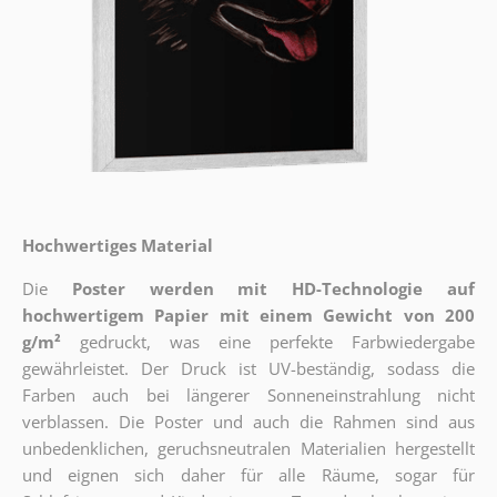
Hochwertiges Material
Die
Poster werden mit HD-Technologie auf
hochwertigem Papier mit einem Gewicht von 200
g/m²
gedruckt, was eine perfekte Farbwiedergabe
gewährleistet. Der Druck ist UV-beständig, sodass die
Farben auch bei längerer Sonneneinstrahlung nicht
verblassen. Die Poster und auch die Rahmen sind aus
unbedenklichen, geruchsneutralen Materialien hergestellt
und eignen sich daher für alle Räume, sogar für