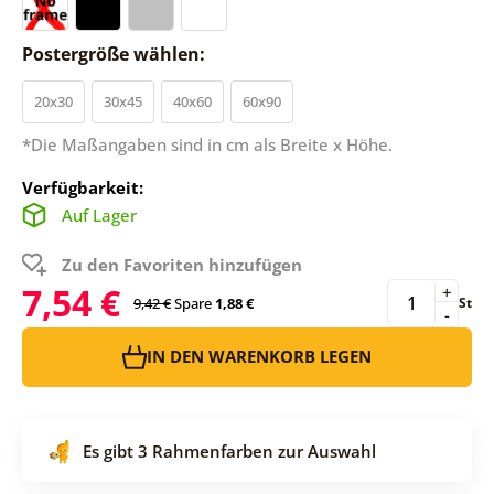
Postergröße wählen:
20x30
30x45
40x60
60x90
*Die Maßangaben sind in cm als Breite x Höhe.
Verfügbarkeit:
Auf Lager
Zu den Favoriten hinzufügen
7,54 €
+
9,42 €
Spare
1,88 €
St
-
IN DEN WARENKORB LEGEN
Es gibt 3 Rahmenfarben zur Auswahl