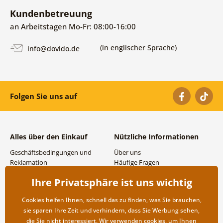
Kundenbetreuung
an Arbeitstagen Mo-Fr: 08:00-16:00
(in englischer Sprache)
info@dovido.de
Folgen Sie uns auf
Alles über den Einkauf
Nützliche Informationen
Geschäftsbedingungen und
Über uns
Reklamation
Häufige Fragen
Datenschutzbestimmungen
Kontakte
Ihre Privatsphäre ist uns wichtig
Versand- und
Großhandel und
Zahlungsmöglichkeiten
Zusammenarbeit
Cookies helfen Ihnen, schnell das zu finden, was Sie brauchen,
Rücksendung der Ware
sie sparen Ihre Zeit und verhindern, dass Sie Werbung sehen,
die Sie nicht interessiert. Wir verwenden
cookies
, um Ihnen