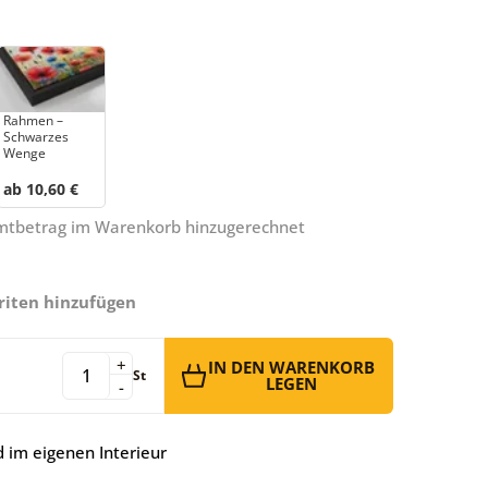
Rahmen –
Schwarzes
Wenge
ab 10,60 €
amtbetrag im Warenkorb hinzugerechnet
riten hinzufügen
+
IN DEN WARENKORB
St
LEGEN
-
 im eigenen Interieur