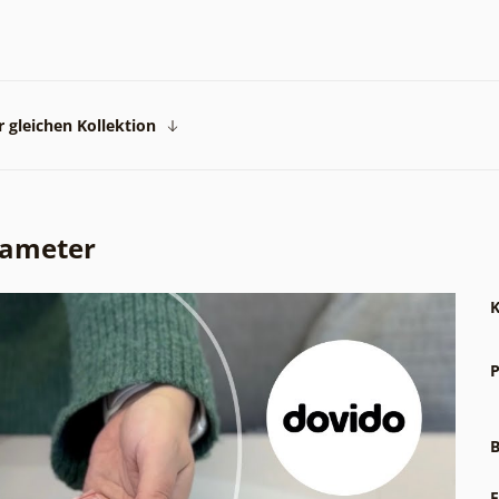
 gleichen Kollektion
rameter
K
P
B
F