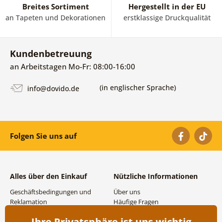
Breites Sortiment
Hergestellt in der EU
an Tapeten und Dekorationen
erstklassige Druckqualität
Kundenbetreuung
an Arbeitstagen Mo-Fr: 08:00-16:00
(in englischer Sprache)
info@dovido.de
Folgen Sie uns auf
Alles über den Einkauf
Nützliche Informationen
Geschäftsbedingungen und
Über uns
Reklamation
Häufige Fragen
Datenschutzbestimmungen
Kontakte
Ihre Privatsphäre ist uns wichtig
Versand- und
Großhandel und