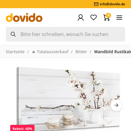
info@dovido.de
0
Startseite
🔥 Totalausverkauf
Bilder
Wandbild Rustikale
Rabatt -60%