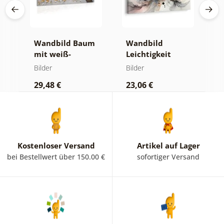
e
Wandbild Baum
Wandbild
W
mit weiß-
Leichtigkeit
S
goldenen Blumen
bunter Wellen
R
Bilder
Bilder
Bi
29,48 €
23,06 €
9
Kostenloser Versand
Artikel auf Lager
bei Bestellwert über 150.00 €
sofortiger Versand