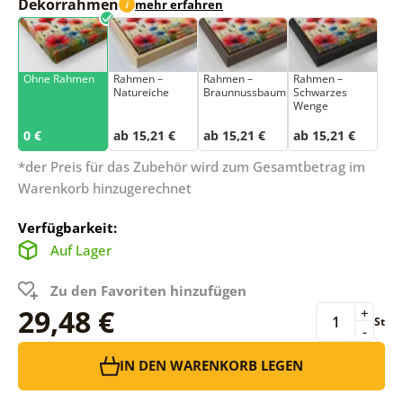
Dekorrahmen
mehr erfahren
i
Ohne Rahmen
Rahmen –
Rahmen –
Rahmen –
Natureiche
Braunnussbaum
Schwarzes
Wenge
0 €
ab 15,21 €
ab 15,21 €
ab 15,21 €
*der Preis für das Zubehör wird zum Gesamtbetrag im
Warenkorb hinzugerechnet
Verfügbarkeit:
Auf Lager
Zu den Favoriten hinzufügen
29,48 €
+
St
-
IN DEN WARENKORB LEGEN