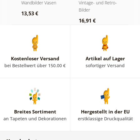
einer schwarzen
Stillleben
M
und
Wandbilder Vasen
Vintage- und Retro-
V
Vase
Bilder
Bi
13,53 €
16,91 €
2
Kostenloser Versand
Artikel auf Lager
bei Bestellwert über 150.00 €
sofortiger Versand
Breites Sortiment
Hergestellt in der EU
an Tapeten und Dekorationen
erstklassige Druckqualität