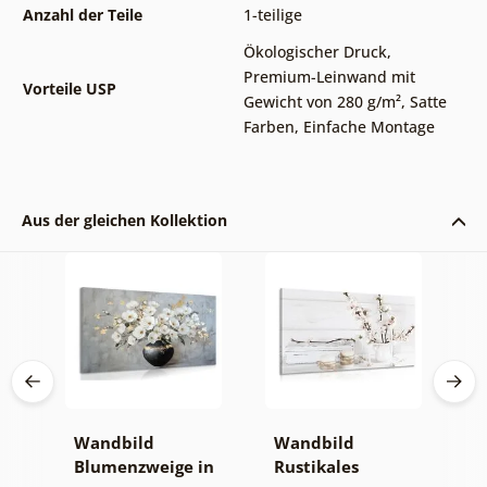
Anzahl der Teile
1-teilige
Ökologischer Druck
,
Premium-Leinwand mit
Vorteile USP
Gewicht von 280 g/m²
,
Satte
Farben
,
Einfache Montage
Aus der gleichen Kollektion
Wandbild
Wandbild
W
sse
Blumenzweige in
Rustikales
n