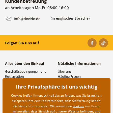
Kundenbetreuung
an Arbeitstagen Mo-Fr: 08:00-16:00
(in englischer Sprache)
info@dovido.de
Folgen Sie uns auf
Alles über den Einkauf
Nützliche Informationen
Geschäftsbedingungen und
Über uns
Reklamation
Häufige Fragen
Datenschutzbestimmungen
Kontakte
Ihre Privatsphäre ist uns wichtig
Versand- und
Großhandel und
Zahlungsmöglichkeiten
Zusammenarbeit
Cookies helfen Ihnen, schnell das zu finden, was Sie brauchen,
Rücksendung der Ware
sie sparen Ihre Zeit und verhindern, dass Sie Werbung sehen,
die Sie nicht interessiert. Wir verwenden
cookies
, um Ihnen
mitzuteilen, dass Sie sich auf unserer Website befinden, und