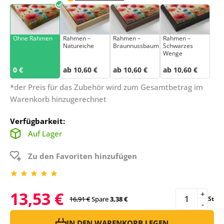
Ohne Rahmen
Rahmen –
Rahmen –
Rahmen –
Natureiche
Braunnussbaum
Schwarzes
Wenge
0 €
ab 10,60 €
ab 10,60 €
ab 10,60 €
*der Preis für das Zubehör wird zum Gesamtbetrag im
Warenkorb hinzugerechnet
Verfügbarkeit:
Auf Lager
Zu den Favoriten hinzufügen
13,53 €
+
16,91 €
Spare
3,38 €
St
-
IN DEN WARENKORB LEGEN