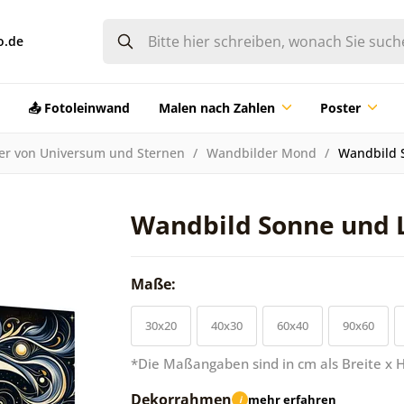
o.de
📤 Fotoleinwand
Malen nach Zahlen
Poster
der von Universum und Sternen
Wandbilder Mond
Wandbild 
Wandbild Sonne und 
Maße:
30x20
40x30
60x40
90x60
*Die Maßangaben sind in cm als Breite x 
Dekorrahmen
mehr erfahren
i