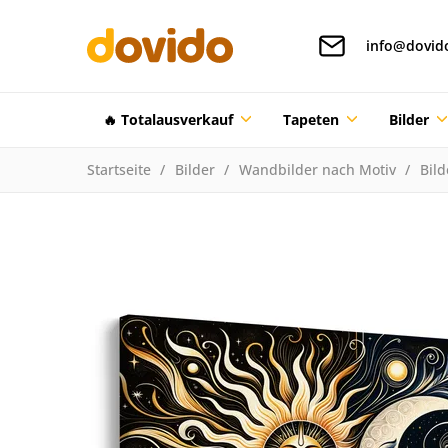
info@dovid
🔥 Totalausverkauf
Tapeten
Bilder
Startseite
Bilder
Wandbilder nach Motiv
Bil