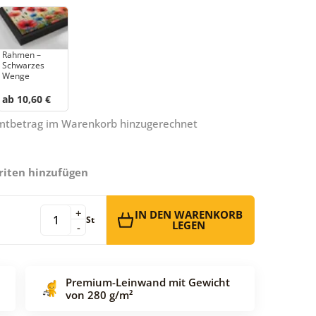
Rahmen –
Schwarzes
Wenge
ab 10,60 €
amtbetrag im Warenkorb hinzugerechnet
riten hinzufügen
+
IN DEN WARENKORB
St
LEGEN
-
Premium-Leinwand mit Gewicht
von 280 g/m²