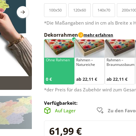
100x50
120x60
140x70
200x10
*Die Maßangaben sind in cm als Breite x 
Dekorrahmen
mehr erfahren
i
Ohne Rahmen
Rahmen –
Rahmen –
Natureiche
Braunnussbaum
0 €
ab 22,11 €
ab 22,11 €
*der Preis für das Zubehör wird zum Ges
Verfügbarkeit:
Auf Lager
Zu den Favo
61,99 €