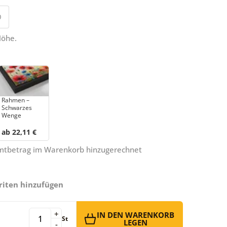
0
Höhe.
Rahmen –
Schwarzes
Wenge
ab 22,11 €
amtbetrag im Warenkorb hinzugerechnet
riten hinzufügen
+
IN DEN WARENKORB
St
LEGEN
-