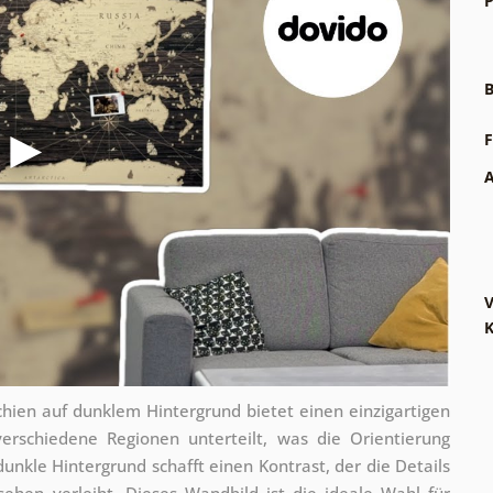
P
B
F
A
V
hien auf dunklem Hintergrund bietet einen einzigartigen
 verschiedene Regionen unterteilt, was die Orientierung
 dunkle Hintergrund schafft einen Kontrast, der die Details
ehen verleiht. Dieses Wandbild ist die ideale Wahl für