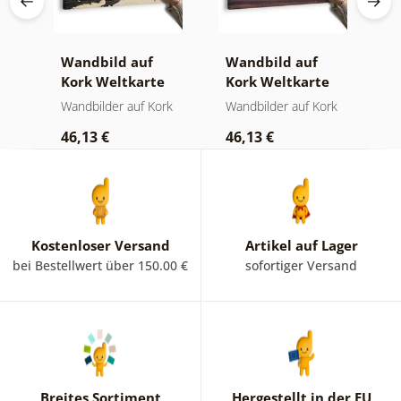
Wandbild auf
Wandbild auf
S
Kork Weltkarte
Kork Weltkarte
M
auf hölzernem
auf Holz
O
rk
Wandbilder auf Kork
Wandbilder auf Kork
S
Hintergrund
46,13 €
46,13 €
1
Kostenloser Versand
Artikel auf Lager
bei Bestellwert über 150.00 €
sofortiger Versand
Breites Sortiment
Hergestellt in der EU