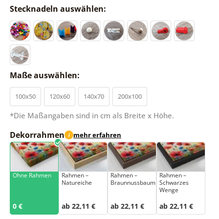
Stecknadeln auswählen:
Maße auswählen:
100x50
120x60
140x70
200x100
*Die Maßangaben sind in cm als Breite x Höhe.
Dekorrahmen
mehr erfahren
i
Ohne Rahmen
Rahmen –
Rahmen –
Rahmen –
Natureiche
Braunnussbaum
Schwarzes
Wenge
0 €
ab 22,11 €
ab 22,11 €
ab 22,11 €