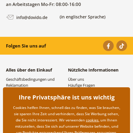
an Arbeitstagen Mo-Fr: 08:00-16:00
(in englischer Sprache)
info@dovido.de
Folgen Sie uns auf
Alles über den Einkauf
Nützliche Informationen
Geschäftsbedingungen und
Über uns
Reklamation
Häufige Fragen
Datenschutzbestimmungen
Kontakte
Ihre Privatsphäre ist uns wichtig
Versand- und
Großhandel und
Zahlungsmöglichkeiten
Zusammenarbeit
Cookies helfen Ihnen, schnell das zu finden, was Sie brauchen,
Rücksendung der Ware
sie sparen Ihre Zeit und verhindern, dass Sie Werbung sehen,
die Sie nicht interessiert. Wir verwenden
cookies
, um Ihnen
mitzuteilen, dass Sie sich auf unserer Website befinden, und
um Produkte entsprechend Ihren Präferenzen anzuzeigen.