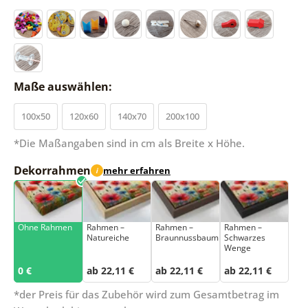
Maße auswählen:
100x50
120x60
140x70
200x100
*Die Maßangaben sind in cm als Breite x Höhe.
Dekorrahmen
mehr erfahren
i
Ohne Rahmen
Rahmen –
Rahmen –
Rahmen –
Natureiche
Braunnussbaum
Schwarzes
Wenge
0 €
ab 22,11 €
ab 22,11 €
ab 22,11 €
*der Preis für das Zubehör wird zum Gesamtbetrag im