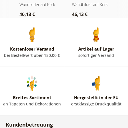
auf hölzernem
auf Holz
O
rk
Wandbilder auf Kork
Wandbilder auf Kork
S
Hintergrund
46,13 €
46,13 €
1
Kostenloser Versand
Artikel auf Lager
bei Bestellwert über 150.00 €
sofortiger Versand
Breites Sortiment
Hergestellt in der EU
an Tapeten und Dekorationen
erstklassige Druckqualität
Kundenbetreuung