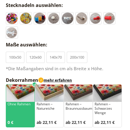
Stecknadeln auswählen:
Maße auswählen:
100x50
120x60
140x70
200x100
*Die Maßangaben sind in cm als Breite x Höhe.
Dekorrahmen
mehr erfahren
i
Ohne Rahmen
Rahmen –
Rahmen –
Rahmen –
Natureiche
Braunnussbaum
Schwarzes
Wenge
0 €
ab 22,11 €
ab 22,11 €
ab 22,11 €