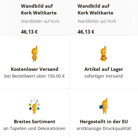
Wandbild auf
Wandbild auf
S
Kork Weltkarte
Kork Weltkarte
M
auf hölzernem
auf Holz
O
rk
Wandbilder auf Kork
Wandbilder auf Kork
S
Hintergrund
46,13 €
46,13 €
1
Kostenloser Versand
Artikel auf Lager
bei Bestellwert über 150.00 €
sofortiger Versand
Breites Sortiment
Hergestellt in der EU
an Tapeten und Dekorationen
erstklassige Druckqualität