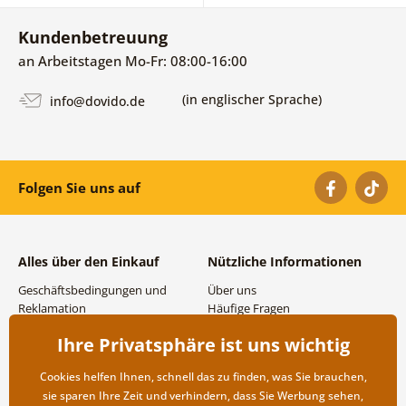
Kundenbetreuung
an Arbeitstagen Mo-Fr: 08:00-16:00
(in englischer Sprache)
info@dovido.de
Folgen Sie uns auf
Alles über den Einkauf
Nützliche Informationen
Geschäftsbedingungen und
Über uns
Reklamation
Häufige Fragen
Datenschutzbestimmungen
Kontakte
Ihre Privatsphäre ist uns wichtig
Versand- und
Großhandel und
Zahlungsmöglichkeiten
Zusammenarbeit
Cookies helfen Ihnen, schnell das zu finden, was Sie brauchen,
Rücksendung der Ware
sie sparen Ihre Zeit und verhindern, dass Sie Werbung sehen,