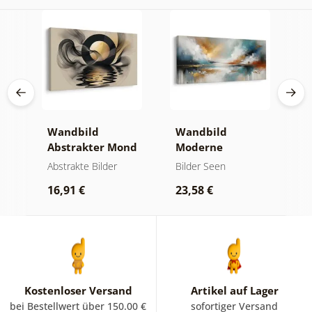
Wandbild
Wandbild
W
er
Abstrakter Mond
Moderne
A
am Wasser
Abstraktion mit
O
kte
Abstrakte Bilder
Bilder Seen
A
Natur
16,91 €
23,58 €
1
Kostenloser Versand
Artikel auf Lager
bei Bestellwert über 150.00 €
sofortiger Versand