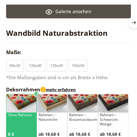
Galerie ansehen
Wandbild Naturabstraktion
Maße:
90x30
120x40
135x45
150x50
*Die Maßangaben sind in cm als Breite x Höhe.
Dekorrahmen
mehr erfahren
i
Ohne Rahmen
Rahmen –
Rahmen –
Rahmen –
Natureiche
Braunnussbaum
Schwarzes
Wenge
0 €
ab 18,68 €
ab 18,68 €
ab 18,68 €