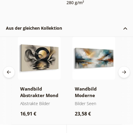
280 g/m²
Aus der gleichen Kollektion
Wandbild
Wandbild
W
er
Abstrakter Mond
Moderne
A
am Wasser
Abstraktion mit
O
kte
Abstrakte Bilder
Bilder Seen
A
Natur
16,91 €
23,58 €
1