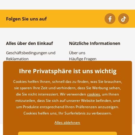
Folgen Sie uns auf
Alles über den Einkauf
Nützliche Informationen
Geschäftsbedingungen und
Über uns
Reklamation
Häufige Fragen
Datenschutzbestimmungen
Kontakte
Ihre Privatsphäre ist uns wichtig
Versand- und
Großhandel und
Zahlungsmöglichkeiten
Zusammenarbeit
Cookies helfen Ihnen, schnell das zu finden, was Sie brauchen,
Rücksendung der Ware
sie sparen Ihre Zeit und verhindern, dass Sie Werbung sehen,
die Sie nicht interessiert. Wir verwenden
cookies
, um Ihnen
mitzuteilen, dass Sie sich auf unserer Website befinden, und
um Produkte entsprechend Ihren Präferenzen anzuzeigen.
Cookies helfen uns, Ihr Surferlebnis zu verbessern.
Alles ablehnen
Copyright ©2019 © Dovido.at.