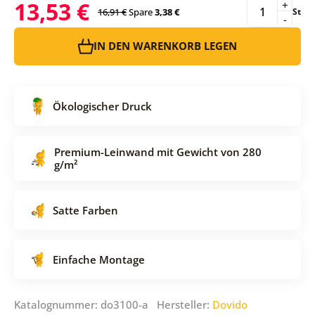
13,53 €
+
16,91 €
Spare
3,38 €
St
-
IN DEN WARENKORB LEGEN
Ökologischer Druck
Premium-Leinwand mit Gewicht von 280
g/m²
Satte Farben
Einfache Montage
Katalognummer: do3100-a Hersteller:
Dovido