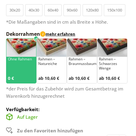
30x20
40x30
60x40
90x60
120x80
150x100
*Die Maßangaben sind in cm als Breite x Höhe.
Dekorrahmen
mehr erfahren
i
Ohne Rahmen
Rahmen –
Rahmen –
Rahmen –
Natureiche
Braunnussbaum
Schwarzes
Wenge
0 €
ab 10,60 €
ab 10,60 €
ab 10,60 €
*der Preis für das Zubehör wird zum Gesamtbetrag im
Warenkorb hinzugerechnet
Verfügbarkeit:
Auf Lager
Zu den Favoriten hinzufügen