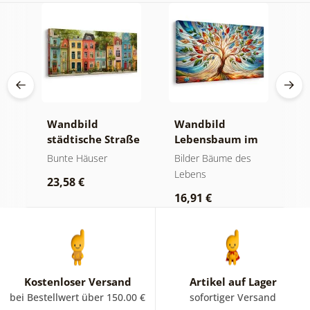
m
Wandbild
Wandbild
W
städtische Straße
Lebensbaum im
d
nz
mit Häusern
bunten
g
Bunte Häuser
Bilder Bäume des
B
Glasfenster
Lebens
L
23,58 €
16,91 €
1
Kostenloser Versand
Artikel auf Lager
bei Bestellwert über 150.00 €
sofortiger Versand