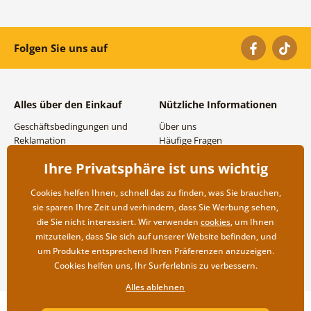
Folgen Sie uns auf
Alles über den Einkauf
Nützliche Informationen
Geschäftsbedingungen und
Über uns
Reklamation
Häufige Fragen
Datenschutzbestimmungen
Kontakte
Ihre Privatsphäre ist uns wichtig
Versand- und
Großhandel und
Zahlungsmöglichkeiten
Zusammenarbeit
Cookies helfen Ihnen, schnell das zu finden, was Sie brauchen,
Rücksendung der Ware
sie sparen Ihre Zeit und verhindern, dass Sie Werbung sehen,
die Sie nicht interessiert. Wir verwenden
cookies
, um Ihnen
mitzuteilen, dass Sie sich auf unserer Website befinden, und
um Produkte entsprechend Ihren Präferenzen anzuzeigen.
Cookies helfen uns, Ihr Surferlebnis zu verbessern.
Alles ablehnen