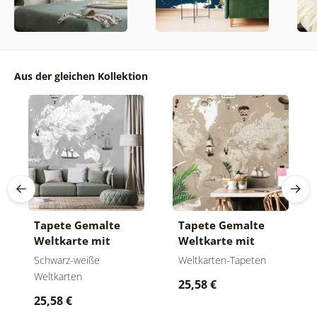
Aus der gleichen Kollektion
Tapete Gemalte
Tapete Gemalte
Weltkarte mit
Weltkarte mit
Schiffen in Grau-
Schiffen in Beige
Schwarz-weiße
Weltkarten-Tapeten
Weiß
Weltkarten
25,58 €
25,58 €