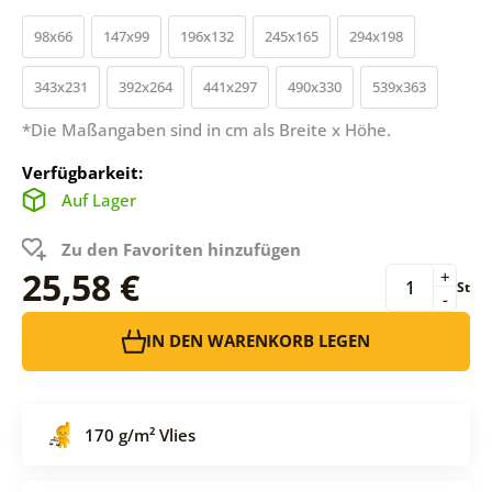
98x66
147x99
196x132
245x165
294x198
343x231
392x264
441x297
490x330
539x363
*Die Maßangaben sind in cm als Breite x Höhe.
Verfügbarkeit:
Auf Lager
Zu den Favoriten hinzufügen
25,58 €
+
St
-
IN DEN WARENKORB LEGEN
170 g/m² Vlies