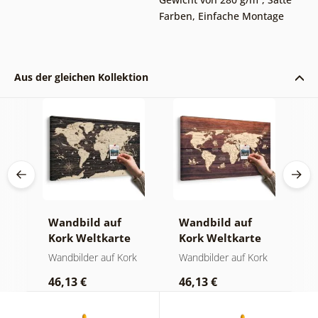
Farben
,
Einfache Montage
Aus der gleichen Kollektion
Wandbild auf
Wandbild auf
W
Kork Weltkarte
Kork Weltkarte
K
auf hölzernem
auf Holz
W
der
Wandbilder auf Kork
Wandbilder auf Kork
W
Hintergrund
46,13 €
46,13 €
1