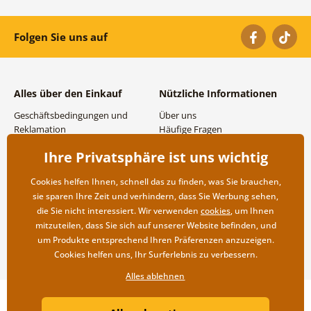
Folgen Sie uns auf
Alles über den Einkauf
Nützliche Informationen
Geschäftsbedingungen und
Über uns
Reklamation
Häufige Fragen
Datenschutzbestimmungen
Kontakte
Ihre Privatsphäre ist uns wichtig
Versand- und
Großhandel und
Zahlungsmöglichkeiten
Zusammenarbeit
Cookies helfen Ihnen, schnell das zu finden, was Sie brauchen,
Rücksendung der Ware
sie sparen Ihre Zeit und verhindern, dass Sie Werbung sehen,
die Sie nicht interessiert. Wir verwenden
cookies
, um Ihnen
mitzuteilen, dass Sie sich auf unserer Website befinden, und
um Produkte entsprechend Ihren Präferenzen anzuzeigen.
Cookies helfen uns, Ihr Surferlebnis zu verbessern.
Alles ablehnen
Copyright ©2019 © Dovido.at.