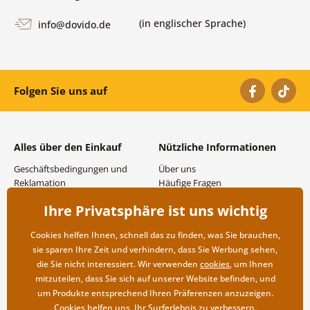
(in englischer Sprache)
info@dovido.de
Folgen Sie uns auf
Alles über den Einkauf
Nützliche Informationen
Geschäftsbedingungen und
Über uns
Reklamation
Häufige Fragen
Datenschutzbestimmungen
Kontakte
Ihre Privatsphäre ist uns wichtig
Versand- und
Großhandel und
Zahlungsmöglichkeiten
Zusammenarbeit
Cookies helfen Ihnen, schnell das zu finden, was Sie brauchen,
Rücksendung der Ware
sie sparen Ihre Zeit und verhindern, dass Sie Werbung sehen,
die Sie nicht interessiert. Wir verwenden
cookies
, um Ihnen
mitzuteilen, dass Sie sich auf unserer Website befinden, und
um Produkte entsprechend Ihren Präferenzen anzuzeigen.
Cookies helfen uns, Ihr Surferlebnis zu verbessern.