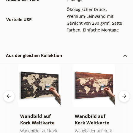
Ökologischer Druck
,
Premium-Leinwand mit
Vorteile USP
Gewicht von 280 g/m²
,
Satte
Farben
,
Einfache Montage
Aus der gleichen Kollektion
Wandbild auf
Wandbild auf
W
Kork Weltkarte
Kork Weltkarte
K
ign
auf hölzernem
auf Holz
W
der
Wandbilder auf Kork
Wandbilder auf Kork
W