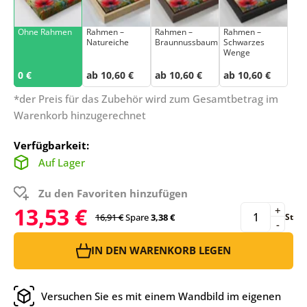
Ohne Rahmen
Rahmen –
Rahmen –
Rahmen –
Natureiche
Braunnussbaum
Schwarzes
Wenge
0 €
ab 10,60 €
ab 10,60 €
ab 10,60 €
*der Preis für das Zubehör wird zum Gesamtbetrag im
Warenkorb hinzugerechnet
Verfügbarkeit:
Auf Lager
Zu den Favoriten hinzufügen
13,53 €
+
16,91 €
Spare
3,38 €
St
-
IN DEN WARENKORB LEGEN
Versuchen Sie es mit einem Wandbild im eigenen