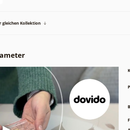
 gleichen Kollektion
rameter
K
P
B
F
A