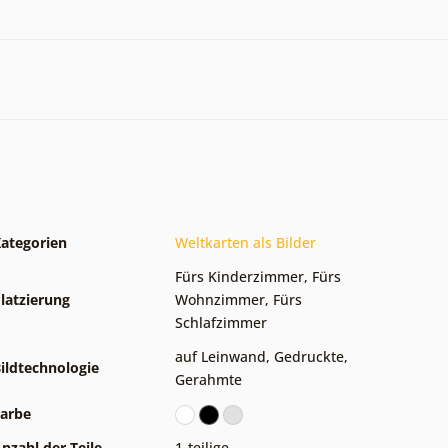
ategorien
Weltkarten als Bilder
Fürs Kinderzimmer
,
Fürs
latzierung
Wohnzimmer
,
Fürs
Schlafzimmer
auf Leinwand
,
Gedruckte
,
ildtechnologie
Gerahmte
arbe
nzahl der Teile
1-teilige