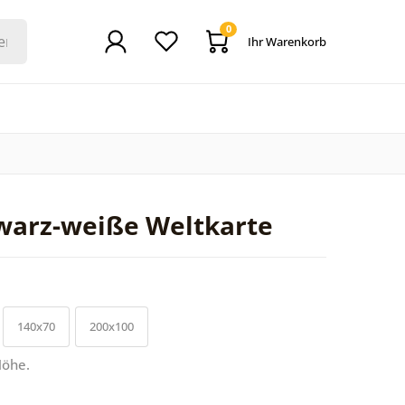
0
Ihr Warenkorb
warz-weiße Weltkarte
140x70
200x100
Höhe.