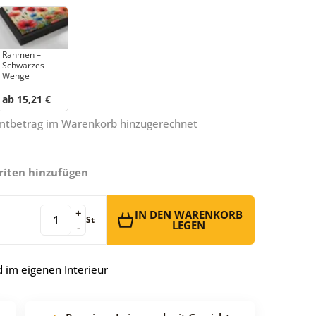
Rahmen –
Schwarzes
Wenge
ab 15,21 €
amtbetrag im Warenkorb hinzugerechnet
riten hinzufügen
+
IN DEN WARENKORB
St
LEGEN
-
 im eigenen Interieur