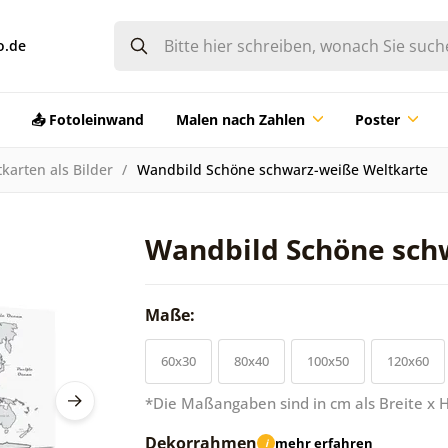
o.de
📤 Fotoleinwand
Malen nach Zahlen
Poster
karten als Bilder
Wandbild Schöne schwarz-weiße Weltkarte
Wandbild Schöne sch
Maße:
60x30
80x40
100x50
120x60
*Die Maßangaben sind in cm als Breite x 
Dekorrahmen
mehr erfahren
i