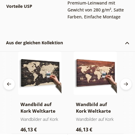
Premium-Leinwand mit
Vorteile USP
Gewicht von 280 g/m²
,
Satte
Farben
,
Einfache Montage
Aus der gleichen Kollektion
Wandbild auf
Wandbild auf
W
Kork Weltkarte
Kork Weltkarte
K
auf hölzernem
auf Holz
W
rk
Wandbilder auf Kork
Wandbilder auf Kork
W
Hintergrund
46,13 €
46,13 €
1