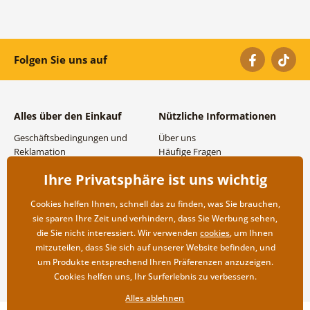
Folgen Sie uns auf
Alles über den Einkauf
Nützliche Informationen
Geschäftsbedingungen und
Über uns
Reklamation
Häufige Fragen
Datenschutzbestimmungen
Kontakte
Ihre Privatsphäre ist uns wichtig
Versand- und
Großhandel und
Zahlungsmöglichkeiten
Zusammenarbeit
Cookies helfen Ihnen, schnell das zu finden, was Sie brauchen,
Rücksendung der Ware
sie sparen Ihre Zeit und verhindern, dass Sie Werbung sehen,
die Sie nicht interessiert. Wir verwenden
cookies
, um Ihnen
mitzuteilen, dass Sie sich auf unserer Website befinden, und
um Produkte entsprechend Ihren Präferenzen anzuzeigen.
Cookies helfen uns, Ihr Surferlebnis zu verbessern.
Alles ablehnen