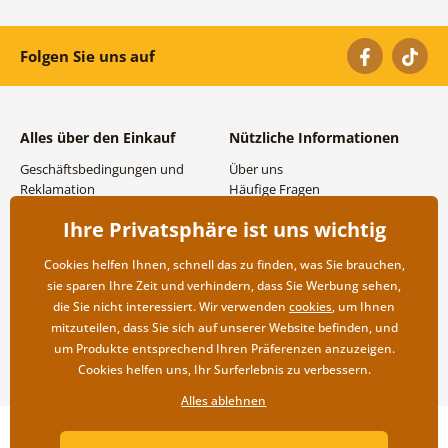
Folgen Sie uns auf
Alles über den Einkauf
Nützliche Informationen
Geschäftsbedingungen und
Über uns
Reklamation
Häufige Fragen
Datenschutzbestimmungen
Kontakte
Ihre Privatsphäre ist uns wichtig
Versand- und
Großhandel und
Zahlungsmöglichkeiten
Zusammenarbeit
Cookies helfen Ihnen, schnell das zu finden, was Sie brauchen,
Rücksendung der Ware
sie sparen Ihre Zeit und verhindern, dass Sie Werbung sehen,
die Sie nicht interessiert. Wir verwenden
cookies
, um Ihnen
mitzuteilen, dass Sie sich auf unserer Website befinden, und
um Produkte entsprechend Ihren Präferenzen anzuzeigen.
Cookies helfen uns, Ihr Surferlebnis zu verbessern.
Alles ablehnen
Copyright ©2019 © Dovido.at.