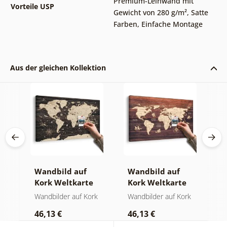
Premium-Leinwand mit
Vorteile USP
Gewicht von 280 g/m²
,
Satte
Farben
,
Einfache Montage
Aus der gleichen Kollektion
Wandbild auf
Wandbild auf
W
Kork Weltkarte
Kork Weltkarte
K
auf hölzernem
auf Holz
W
rk
Wandbilder auf Kork
Wandbilder auf Kork
W
Hintergrund
46,13 €
46,13 €
1