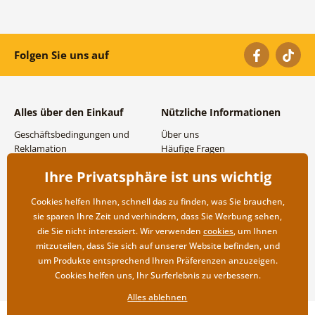
Folgen Sie uns auf
Alles über den Einkauf
Nützliche Informationen
Geschäftsbedingungen und
Über uns
Reklamation
Häufige Fragen
Datenschutzbestimmungen
Kontakte
Ihre Privatsphäre ist uns wichtig
Versand- und
Großhandel und
Zahlungsmöglichkeiten
Zusammenarbeit
Cookies helfen Ihnen, schnell das zu finden, was Sie brauchen,
Rücksendung der Ware
sie sparen Ihre Zeit und verhindern, dass Sie Werbung sehen,
die Sie nicht interessiert. Wir verwenden
cookies
, um Ihnen
mitzuteilen, dass Sie sich auf unserer Website befinden, und
um Produkte entsprechend Ihren Präferenzen anzuzeigen.
Cookies helfen uns, Ihr Surferlebnis zu verbessern.
Alles ablehnen