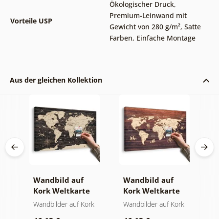
Ökologischer Druck
,
Premium-Leinwand mit
Vorteile USP
Gewicht von 280 g/m²
,
Satte
Farben
,
Einfache Montage
Aus der gleichen Kollektion
Wandbild auf
Wandbild auf
W
Kork Weltkarte
Kork Weltkarte
K
ren
auf hölzernem
auf Holz
W
Wandbilder auf Kork
Wandbilder auf Kork
W
Hintergrund