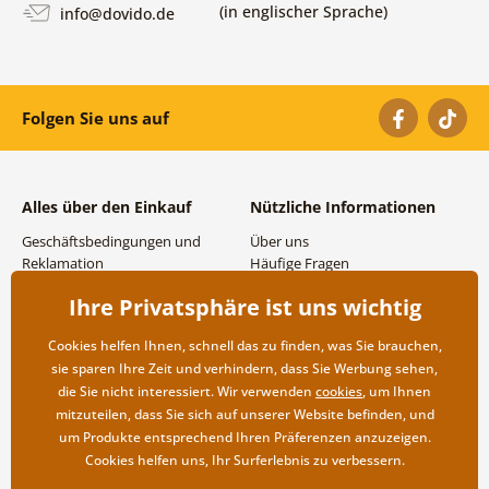
(in englischer Sprache)
info@dovido.de
Folgen Sie uns auf
Alles über den Einkauf
Nützliche Informationen
Geschäftsbedingungen und
Über uns
Reklamation
Häufige Fragen
Datenschutzbestimmungen
Kontakte
Ihre Privatsphäre ist uns wichtig
Versand- und
Großhandel und
Zahlungsmöglichkeiten
Zusammenarbeit
Cookies helfen Ihnen, schnell das zu finden, was Sie brauchen,
Rücksendung der Ware
sie sparen Ihre Zeit und verhindern, dass Sie Werbung sehen,
die Sie nicht interessiert. Wir verwenden
cookies
, um Ihnen
mitzuteilen, dass Sie sich auf unserer Website befinden, und
um Produkte entsprechend Ihren Präferenzen anzuzeigen.
Cookies helfen uns, Ihr Surferlebnis zu verbessern.