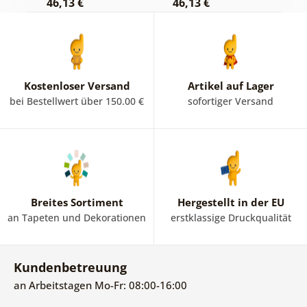
46,13 €
46,13 €
1
Kostenloser Versand
Artikel auf Lager
bei Bestellwert über 150.00 €
sofortiger Versand
Breites Sortiment
Hergestellt in der EU
an Tapeten und Dekorationen
erstklassige Druckqualität
Kundenbetreuung
an Arbeitstagen Mo-Fr: 08:00-16:00