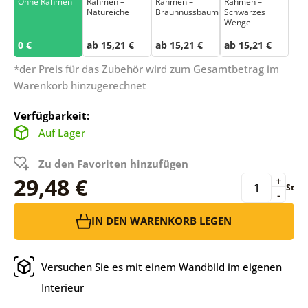
Ohne Rahmen
Rahmen –
Rahmen –
Rahmen –
Natureiche
Braunnussbaum
Schwarzes
Wenge
0 €
ab 15,21 €
ab 15,21 €
ab 15,21 €
*der Preis für das Zubehör wird zum Gesamtbetrag im
Warenkorb hinzugerechnet
Verfügbarkeit:
Auf Lager
Zu den Favoriten hinzufügen
29,48 €
+
St
-
IN DEN WARENKORB LEGEN
Versuchen Sie es mit einem Wandbild im eigenen
Interieur