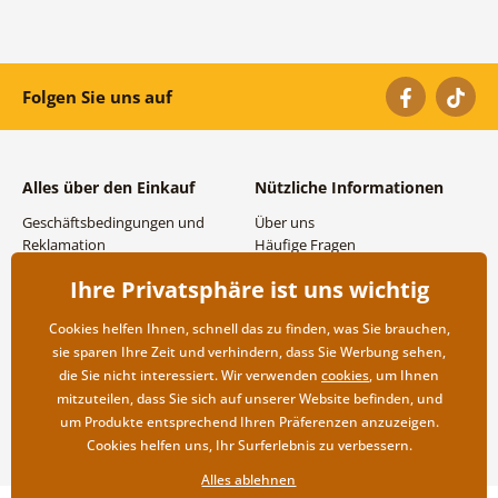
Folgen Sie uns auf
Alles über den Einkauf
Nützliche Informationen
Geschäftsbedingungen und
Über uns
Reklamation
Häufige Fragen
Datenschutzbestimmungen
Kontakte
Ihre Privatsphäre ist uns wichtig
Versand- und
Großhandel und
Zahlungsmöglichkeiten
Zusammenarbeit
Cookies helfen Ihnen, schnell das zu finden, was Sie brauchen,
Rücksendung der Ware
sie sparen Ihre Zeit und verhindern, dass Sie Werbung sehen,
die Sie nicht interessiert. Wir verwenden
cookies
, um Ihnen
mitzuteilen, dass Sie sich auf unserer Website befinden, und
um Produkte entsprechend Ihren Präferenzen anzuzeigen.
Cookies helfen uns, Ihr Surferlebnis zu verbessern.
Alles ablehnen