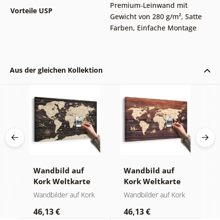
Premium-Leinwand mit
Vorteile USP
Gewicht von 280 g/m²
,
Satte
Farben
,
Einfache Montage
Aus der gleichen Kollektion
Wandbild auf
Wandbild auf
W
Kork Weltkarte
Kork Weltkarte
K
te
auf hölzernem
auf Holz
W
rk
Wandbilder auf Kork
Wandbilder auf Kork
W
Hintergrund
46,13 €
46,13 €
1