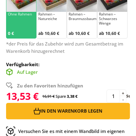
Ohne Rahmen
Rahmen –
Rahmen –
Rahmen –
Natureiche
Braunnussbaum
Schwarzes
Wenge
0 €
ab 10,60 €
ab 10,60 €
ab 10,60 €
*der Preis für das Zubehör wird zum Gesamtbetrag im
Warenkorb hinzugerechnet
Verfügbarkeit:
Auf Lager
Zu den Favoriten hinzufügen
13,53 €
+
16,91 €
Spare
3,38 €
St
-
IN DEN WARENKORB LEGEN
Versuchen Sie es mit einem Wandbild im eigenen