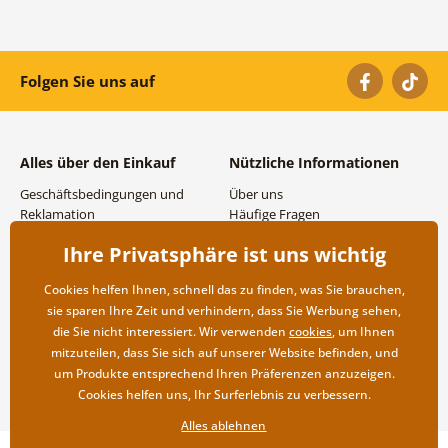
Folgen Sie uns auf
Alles über den Einkauf
Nützliche Informationen
Geschäftsbedingungen und
Über uns
Reklamation
Häufige Fragen
Datenschutzbestimmungen
Kontakte
Ihre Privatsphäre ist uns wichtig
Versand- und
Großhandel und
Zahlungsmöglichkeiten
Zusammenarbeit
Cookies helfen Ihnen, schnell das zu finden, was Sie brauchen,
Rücksendung der Ware
sie sparen Ihre Zeit und verhindern, dass Sie Werbung sehen,
die Sie nicht interessiert. Wir verwenden
cookies
, um Ihnen
mitzuteilen, dass Sie sich auf unserer Website befinden, und
um Produkte entsprechend Ihren Präferenzen anzuzeigen.
Cookies helfen uns, Ihr Surferlebnis zu verbessern.
Alles ablehnen