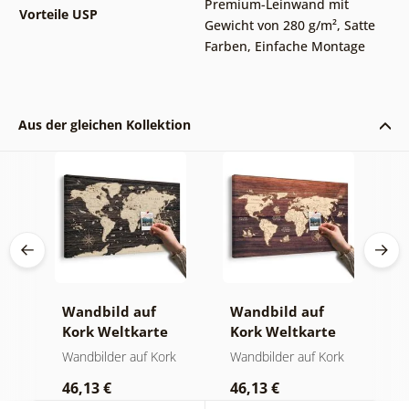
Premium-Leinwand mit
Vorteile USP
Gewicht von 280 g/m²
,
Satte
Farben
,
Einfache Montage
Aus der gleichen Kollektion
Wandbild auf
Wandbild auf
W
Kork Weltkarte
Kork Weltkarte
K
ign
auf hölzernem
auf Holz
W
der
Wandbilder auf Kork
Wandbilder auf Kork
W
Hintergrund
46,13 €
46,13 €
1