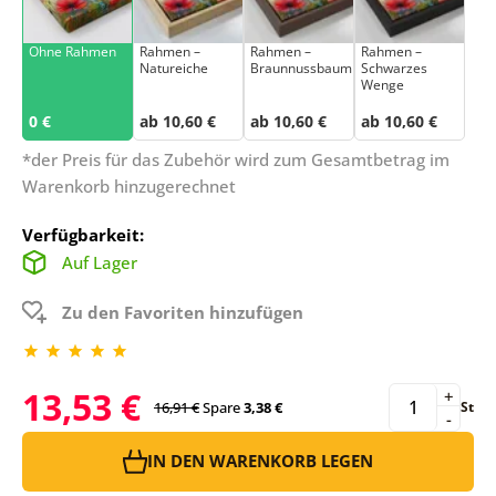
Ohne Rahmen
Rahmen –
Rahmen –
Rahmen –
Natureiche
Braunnussbaum
Schwarzes
Wenge
0 €
ab 10,60 €
ab 10,60 €
ab 10,60 €
*der Preis für das Zubehör wird zum Gesamtbetrag im
Warenkorb hinzugerechnet
Verfügbarkeit:
Auf Lager
Zu den Favoriten hinzufügen
13,53 €
+
16,91 €
Spare
3,38 €
St
-
IN DEN WARENKORB LEGEN