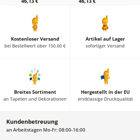
46,13 €
46,13 €
1
Kostenloser Versand
Artikel auf Lager
bei Bestellwert über 150.00 €
sofortiger Versand
Breites Sortiment
Hergestellt in der EU
an Tapeten und Dekorationen
erstklassige Druckqualität
Kundenbetreuung
an Arbeitstagen Mo-Fr: 08:00-16:00