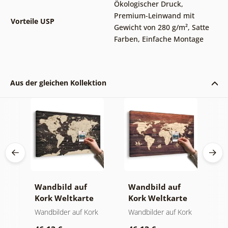
Ökologischer Druck
,
Premium-Leinwand mit
Vorteile USP
Gewicht von 280 g/m²
,
Satte
Farben
,
Einfache Montage
Aus der gleichen Kollektion
Wandbild auf
Wandbild auf
W
Kork Weltkarte
Kork Weltkarte
K
ign
auf hölzernem
auf Holz
W
der
Wandbilder auf Kork
Wandbilder auf Kork
W
Hintergrund