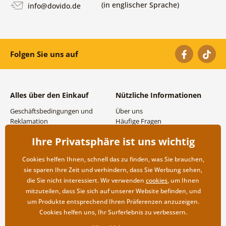
(in englischer Sprache)
info@dovido.de
Folgen Sie uns auf
Alles über den Einkauf
Nützliche Informationen
Geschäftsbedingungen und
Über uns
Reklamation
Häufige Fragen
Datenschutzbestimmungen
Kontakte
Ihre Privatsphäre ist uns wichtig
Versand- und
Großhandel und
Zahlungsmöglichkeiten
Zusammenarbeit
Cookies helfen Ihnen, schnell das zu finden, was Sie brauchen,
Rücksendung der Ware
sie sparen Ihre Zeit und verhindern, dass Sie Werbung sehen,
die Sie nicht interessiert. Wir verwenden
cookies
, um Ihnen
mitzuteilen, dass Sie sich auf unserer Website befinden, und
um Produkte entsprechend Ihren Präferenzen anzuzeigen.
Cookies helfen uns, Ihr Surferlebnis zu verbessern.